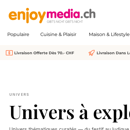
recherche
Passer à la navigation principale
Populaire
Cuisine & Plaisir
Maison & Lifestyle
Livraison Offerte Dès 70.- CHF
Livraison Dans 
UNIVERS
Univers à expl
Univers thématiques curatés — du festif au ludique. 