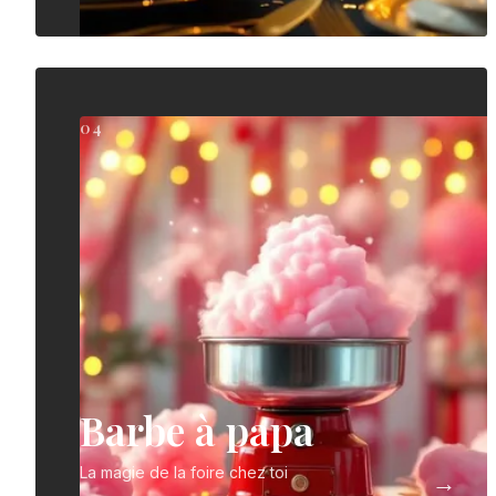
04
Barbe à papa
La magie de la foire chez toi
→