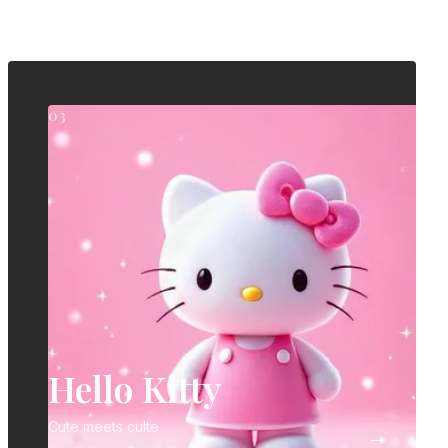
03
Hello Kitty
Cute meets culte
→