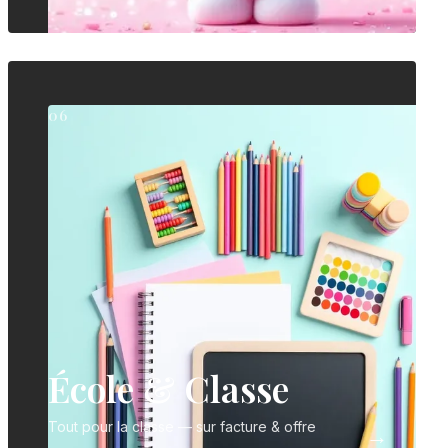
06
École & Classe
Tout pour la classe — sur facture & offre
→