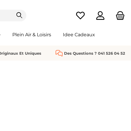
Vous avez 0 articles da
e
Plein Air & Loisirs
Idee Cadeaux
riginaux Et Uniques
Des Questions ? 041 526 04 52