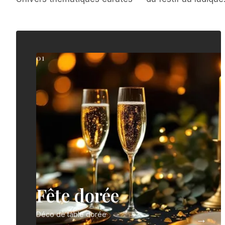
01
Fête dorée
Déco de table dorée
→