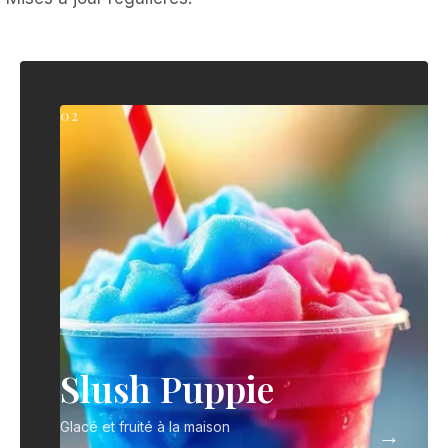
02
Slush Puppie
Glacé et fruité à la maison
→