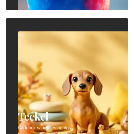
05
Teckel
Cadeaux saucisses rigolos
→