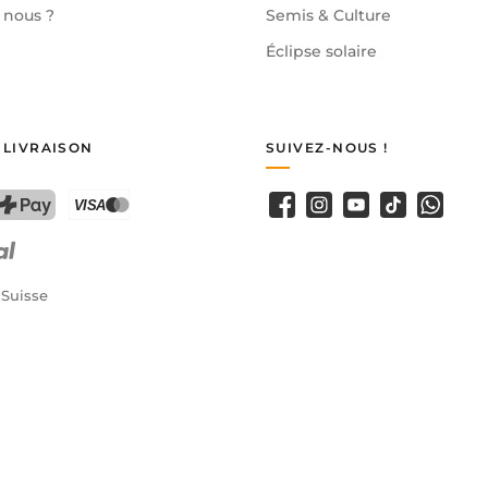
nous ?
Semis & Culture
Éclipse solaire
 LIVRAISON
SUIVEZ-NOUS !
Facebook
Instagram
YouTube
TikTok
WhatsA
PostFinance Pay
Carte de crédit (Visa, Mastercard)
 Suisse