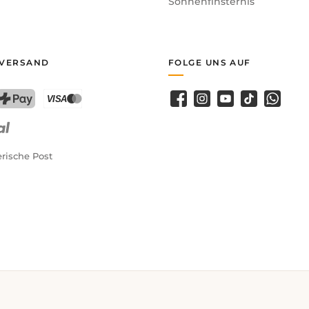
Sonnenfinsternis
 VERSAND
FOLGE UNS AUF
Facebook
Instagram
YouTube
TikTok
WhatsA
PostFinance Pay
Kreditkarte (Visa, Mastercard)
rische Post