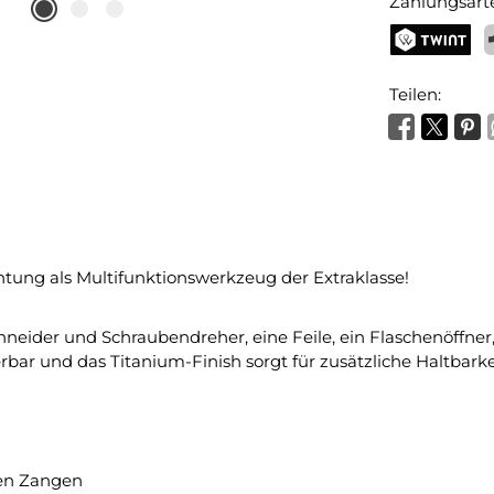
Zahlungsart
TWINT
P
Teilen:
htung als Multifunktionswerkzeug der Extraklasse!
hneider und Schraubendreher, eine Feile, ein Flaschenöffne
erbar und das Titanium-Finish sorgt für zusätzliche Haltbarke
hen Zangen