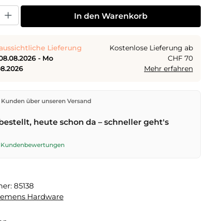
 Gib den gewünschten Wert ein oder benutze die Schaltflächen um die Anza
In den Warenkorb
aussichtliche Lieferung
Kostenlose Lieferung ab
08.08.2026 - Mo
CHF 70
08.2026
Mehr erfahren
den direkt aus unserem Lager in Kriens. Ab
CHF 70
ist
 Kunden über unseren Versand
ng kostenlos. Bestellungen bis
17 Uhr
(Mo–Fr) werden
lben Tag versendet – Zustellung am
nächsten
bestellt, heute schon da – schneller geht's
t der Schweizerischen Post. Samstagszustellung am
026
für CHF 9.95 – bestelle bis
Freitag, 17 Uhr
.
te Kundenbewertungen
mer:
85138
lemens Hardware