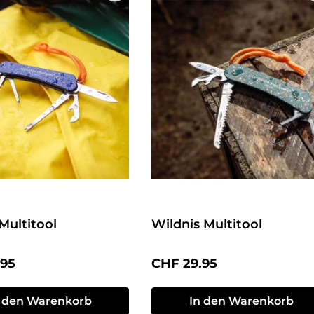
Multitool
Wildnis Multitool
r Preis:
Regulärer Preis:
.95
CHF 29.95
n den Warenkorb
In den Warenkorb