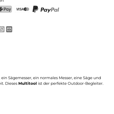
en
ostFinance Pay
Kreditkarte (Visa, Mastercard)
PayPal
r, ein Sägemesser, ein normales Messer, eine Säge und
it. Dieses
Multitool
ist der perfekte Outdoor-Begleiter.