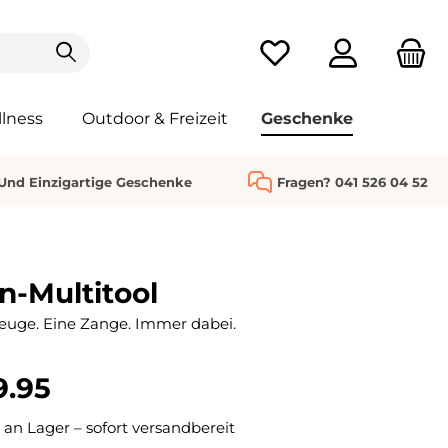
Du hast 0 Produkte au
lness
Outdoor & Freizeit
Geschenke
 Und Einzigartige Geschenke
Fragen? 041 526 04 52
-Multitool
uge. Eine Zange. Immer dabei.
9.95
 an Lager – sofort versandbereit