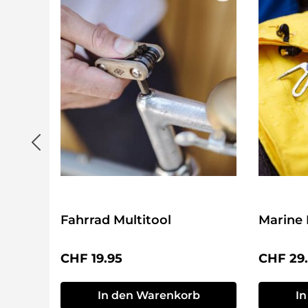
Fahrrad Multitool
Marine 
Regulärer Preis:
Reguläre
CHF 19.95
CHF 29
In den Warenkorb
I