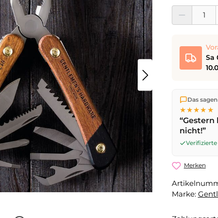
Produkt Anzahl:
Vor
Sa 
10.
Wir versen
Das sagen
die Lieferu
★★★★★
noch am se
“Gestern 
Werktag
mi
nicht!”
Sa 08.08.2
Verifizier
Merken
Artikelnum
Marke:
Gent