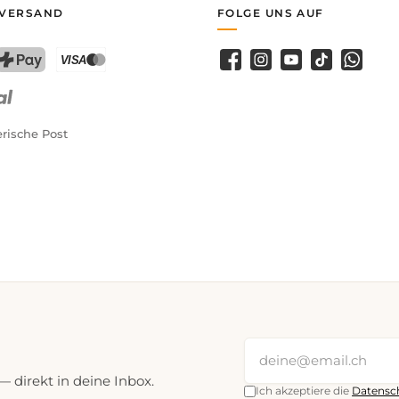
 VERSAND
FOLGE UNS AUF
Facebook
Instagram
YouTube
TikTok
WhatsA
PostFinance Pay
Kreditkarte (Visa, Mastercard)
rische Post
direkt in deine Inbox.
Ich akzeptiere die
Datensc