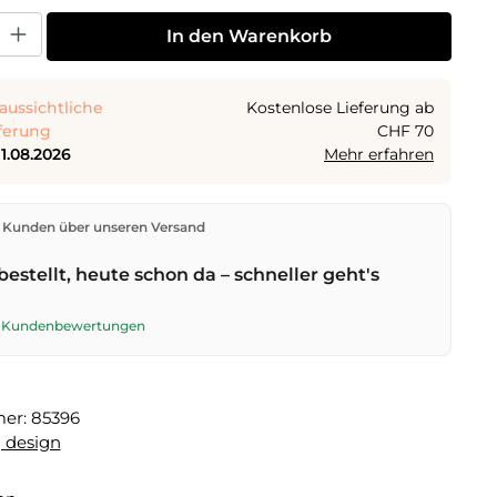
 Gib den gewünschten Wert ein oder benutze die Schaltflächen um die Anza
In den Warenkorb
aussichtliche
Kostenlose Lieferung ab
ferung
CHF 70
11.08.2026
Mehr erfahren
den direkt aus unserem Lager in Kriens. Ab
CHF 70
ist
 Kunden über unseren Versand
ng kostenlos. Bestellungen bis
17 Uhr
(Mo–Fr) werden
lben Tag versendet – Zustellung am
nächsten
bestellt, heute schon da – schneller geht's
t der Schweizerischen Post.
te Kundenbewertungen
mer:
85396
 design