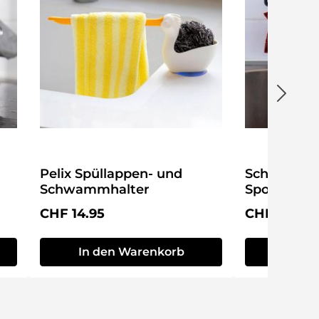
Pelix Spüllappen- und
Schwammha
Schwammhalter
Sponge
Regulärer Preis:
Regulärer P
CHF 14.95
CHF 14.95
In den Warenkorb
In de