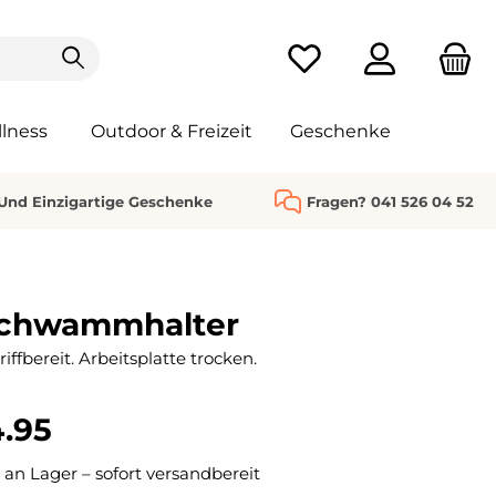
Du hast 0 Produkte au
lness
Outdoor & Freizeit
Geschenke
 Und Einzigartige Geschenke
Fragen? 041 526 04 52
Schwammhalter
fbereit. Arbeitsplatte trocken.
.95
 an Lager – sofort versandbereit