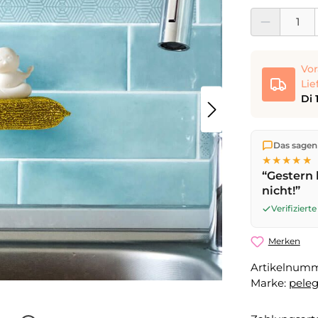
Produkt Anzahl:
Vor
Lie
Di 
Wir versen
Das sagen
die Lieferu
★★★★★
noch am se
“Gestern 
Werktag
mi
nicht!”
Verifizier
Merken
Artikelnum
Marke:
peleg