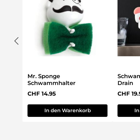
Mr. Sponge
Schwam
Schwammhalter
Drain
Regulärer Preis:
Reguläre
CHF 14.95
CHF 19.
In den Warenkorb
I