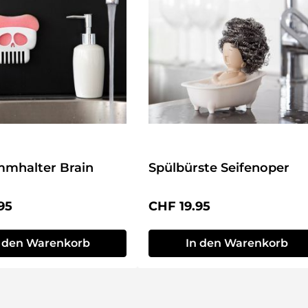
mhalter Brain
Spülbürste Seifenoper
r Preis:
Regulärer Preis:
95
CHF 19.95
n den Warenkorb
In den Warenkorb