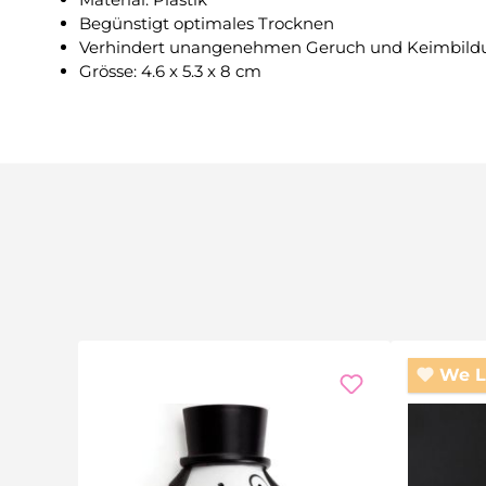
Begünstigt optimales Trocknen
Verhindert unangenehmen Geruch und Keimbild
Grösse: 4.6 x 5.3 x 8 cm
We L