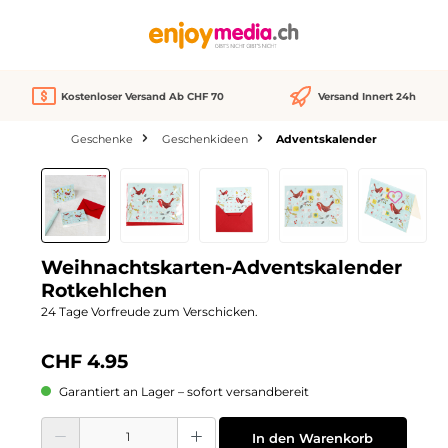
alt springen
Kostenloser Versand Ab CHF 70
Versand Innert 24h
Geschenke
Geschenkideen
Adventskalender
Bildergalerie überspringen
We Love
Weihnachtskarten-Adventskalender
Rotkehlchen
24 Tage Vorfreude zum Verschicken.
CHF 4.95
Garantiert an Lager – sofort versandbereit
Produkt Anzahl: Gib den gewünschten Wert ein oder benutze die Schaltflächen
In den Warenkorb