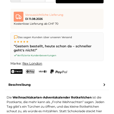
Voraussichtliche Lieferung
Di 11.08.2026
Kostenlose Lieferung ab CHF 70
Wir versenden direkt aus unserem Lager in Kriens. Ab
CHF 70
Das sagen Kunden über unseren Versand
ist die Lieferung kostenlos. Bestellungen bis
17 Uhr
(Mo–Fr)
★★★★★
werden noch am selben Tag versendet – Zustellung am
“Gestern bestellt, heute schon da – schneller
nächsten Werktag
mit der Schweizerischen Post.
geht's nicht!”
Verifizierte Kundenbewertungen
Marke:
Rex London
TWINT
PostFinance Pay
Kreditkarte (Visa, Mastercard)
PayPal
Beschreibung
Die
Weihnachtskarten-Adventskalender Rotkehlchen
ist die
Postkarte, die mehr kann als „Frohe Weihnachten“ sagen. Jeden
Tag gibt’s ein Türchen zu öffnen, und das kleine Rotkehlchen
schaut zu, als würde es mitzählen. Statt Schokolade steckt hier