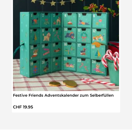
Festive Friends Adventskalender zum Selberfüllen
Rotk
Regulärer Preis:
Regul
CHF 19.95
CHF 