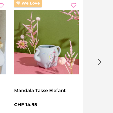
We Love
Mandala Tasse Elefant
Regulärer Preis:
CHF 14.95