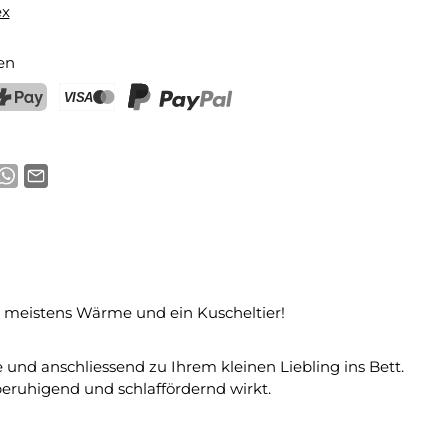
ex
en
ostFinance Pay
Kreditkarte (Visa, Mastercard)
PayPal
t meistens Wärme und ein Kuscheltier!
und anschliessend zu Ihrem kleinen Liebling ins Bett.
beruhigend und schlaffördernd wirkt.