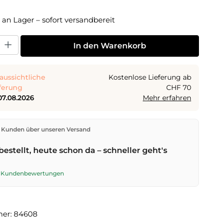
liche Bewertung von 5 von 5 Sternen
 an Lager – sofort versandbereit
 Gib den gewünschten Wert ein oder benutze die Schaltflächen um die Anza
In den Warenkorb
aussichtliche
Kostenlose Lieferung ab
ferung
CHF 70
07.08.2026
Mehr erfahren
den direkt aus unserem Lager in Kriens. Ab
CHF 70
ist
 Kunden über unseren Versand
ng kostenlos. Bestellungen bis
17 Uhr
(Mo–Fr) werden
lben Tag versendet – Zustellung am
nächsten
bestellt, heute schon da – schneller geht's
t der Schweizerischen Post.
te Kundenbewertungen
mer:
84608