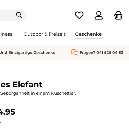
Du hast 0 Produkte au
lness
Outdoor & Freizeit
Geschenke
 Und Einzigartige Geschenke
Fragen? 041 526 04 52
es Elefant
eborgenheit in einem Kuscheltier.
4.95