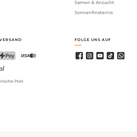
Samen & Anzucht
Sonnenfinsternis
 VERSAND
FOLGE UNS AUF
Facebook
Instagram
YouTube
TikTok
WhatsA
PostFinance Pay
Kreditkarte (Visa, Mastercard)
rische Post