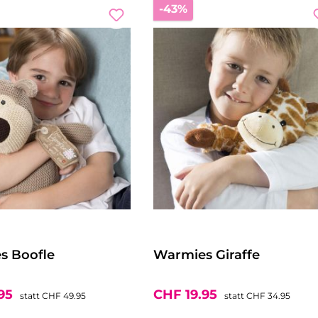
batt
Rabatt
-43%
s Boofle
Warmies Giraffe
preis:
Regulärer Preis:
Verkaufspreis:
Regulärer Preis:
.95
CHF 19.95
statt
CHF 49.95
statt
CHF 34.95