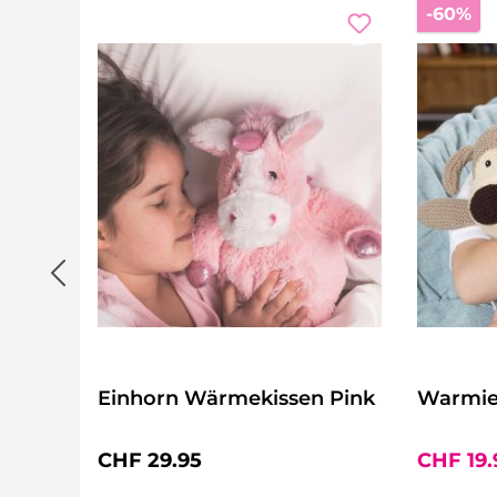
Ra
-60%
Einhorn Wärmekissen Pink
Warmie
Regulärer Preis:
Verkaufs
CHF 29.95
CHF 19