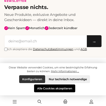
NEWSLETTER
Verpasse nichts.
Neue Produkte, exklusive Angebote und
Geschenkideen — direkt in deine Inbox.
Kein Spam
Monatlich
Jederzeit kündbar
✓
✓
✓
→
Ich akzeptiere die
Datenschutzbestimmungen
und
AGB
.
Alle Preise inklusive Mehrwertsteuer. Versand CHF 6.95, ab CHF 70
Diese Website verwendet Cookies, um eine bestmögliche Erfahrung
versandkostenfrei.
© 2008 - 2026 enjoymedia.ch - Alle Rechte vorbehalten.
bieten zu können.
Mehr Informationen ...
Konfigurieren
Nur technisch notwendige
Alle Cookies akzeptieren