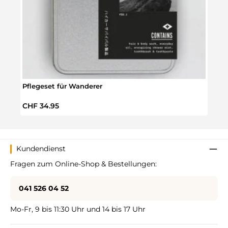
Pflegeset für Wanderer
Reis
Regulärer Preis:
Regul
CHF 34.95
CHF 
Kundendienst
Fragen zum Online-Shop & Bestellungen:
041 526 04 52
Mo-Fr, 9 bis 11:30 Uhr und 14 bis 17 Uhr