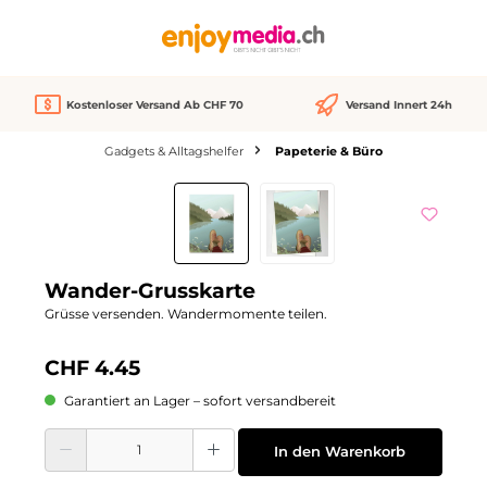
alt springen
Kostenloser Versand Ab CHF 70
Versand Innert 24h
Gadgets & Alltagshelfer
Papeterie & Büro
Bildergalerie überspringen
Wander-Grusskarte
Grüsse versenden. Wandermomente teilen.
CHF 4.45
Garantiert an Lager – sofort versandbereit
Produkt Anzahl: Gib den gewünschten Wert ein oder benutze die Schaltflächen
In den Warenkorb