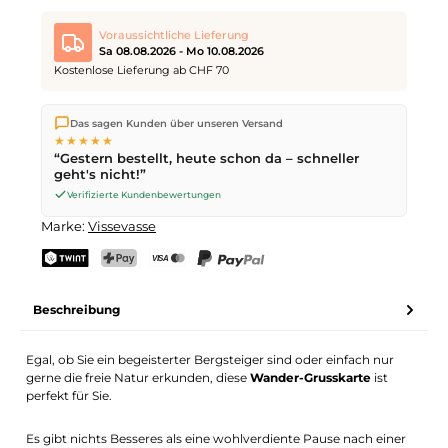
Voraussichtliche Lieferung
Sa 08.08.2026 - Mo 10.08.2026
Kostenlose Lieferung ab CHF 70
Wir versenden direkt aus unserem Lager in Kriens. Ab
CHF 70
Das sagen Kunden über unseren Versand
ist die Lieferung kostenlos. Bestellungen bis
17 Uhr
(Mo–Fr)
★★★★★
werden noch am selben Tag versendet – Zustellung am
“Gestern bestellt, heute schon da – schneller
nächsten Werktag
mit der Schweizerischen Post.
geht's nicht!”
Samstagszustellung am
Sa 08.08.2026
für CHF 9.95 – bestelle
bis
Freitag, 17 Uhr
.
Verifizierte Kundenbewertungen
Marke:
Vissevasse
TWINT
PostFinance Pay
Kreditkarte (Visa, Mastercard)
PayPal
Beschreibung
Egal, ob Sie ein begeisterter Bergsteiger sind oder einfach nur
gerne die freie Natur erkunden, diese
Wander-Grusskarte
ist
perfekt für Sie.
Es gibt nichts Besseres als eine wohlverdiente Pause nach einer