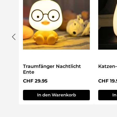
Traumfänger Nachtlicht
Katzen-
Ente
Regulärer Preis:
Reguläre
CHF 29.95
CHF 19.
In den Warenkorb
I