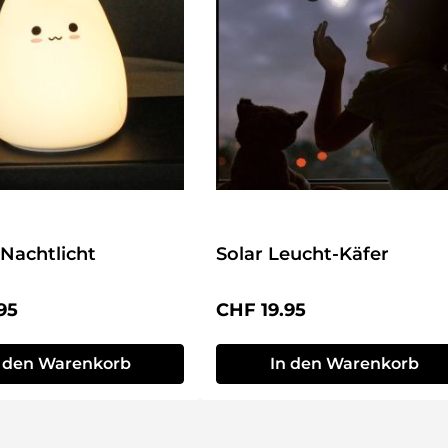
Nachtlicht
Solar Leucht-Käfer
r Preis:
Regulärer Preis:
95
CHF 19.95
n den Warenkorb
In den Warenkorb