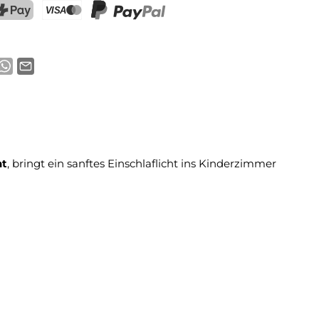
ostFinance Pay
Kreditkarte (Visa, Mastercard)
PayPal
ht
, bringt ein sanftes Einschlaflicht ins Kinderzimmer