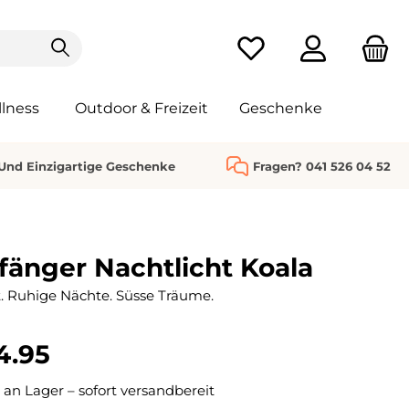
Du hast 0 Produkte au
lness
Outdoor & Freizeit
Geschenke
 Und Einzigartige Geschenke
Fragen? 041 526 04 52
änger Nachtlicht Koala
t. Ruhige Nächte. Süsse Träume.
4.95
 an Lager – sofort versandbereit