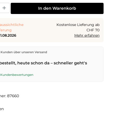
 Gib den gewünschten Wert ein oder benutze die Schaltflächen um die Anza
In den Warenkorb
aussichtliche
Kostenlose Lieferung ab
ferung
CHF 70
11.08.2026
Mehr erfahren
den direkt aus unserem Lager in Kriens. Ab
CHF 70
ist
 Kunden über unseren Versand
ng kostenlos. Bestellungen bis
17 Uhr
(Mo–Fr) werden
lben Tag versendet – Zustellung am
nächsten
bestellt, heute schon da – schneller geht's
t der Schweizerischen Post.
te Kundenbewertungen
mer:
87660
en