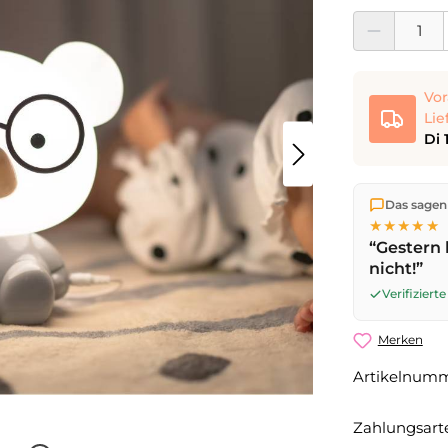
Produkt Anzahl:
Vor
Lie
Di 
Wir versen
Das sagen
die Lieferu
★★★★★
noch am se
“Gestern 
Werktag
mi
nicht!”
Verifizier
Merken
Artikelnum
Zahlungsart