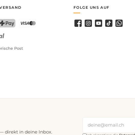
 VERSAND
FOLGE UNS AUF
Facebook
Instagram
YouTube
TikTok
WhatsA
PostFinance Pay
Kreditkarte (Visa, Mastercard)
rische Post
direkt in deine Inbox.