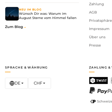
Zahlung
NEU IM BLOG
AGB
Wünsch Dir was: Warum im
August Sterne vom Himmel fallen
Privatsphär
Zum Blog
Impressum
Über uns
Presse
SPRACHE & WÄHRUNG
ZAHLUNG &
DE
CHF
TWINT
PayPal
Schweize