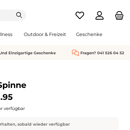
Du hast 0 Produkte au
lness
Outdoor & Freizeit
Geschenke
 Und Einzigartige Geschenke
Fragen? 041 526 04 52
Spinne
.95
r verfügbar
rhalten, sobald wieder verfügbar