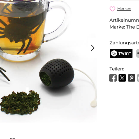
Teeei Spin
Merken
Artikelnum
Dein Name
Marke:
The 
Zahlungsart
Benachri
TWINT
P
Teilen: