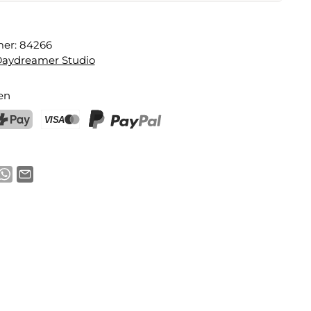
ne
mer:
84266
E-Mail-Adresse
Daydreamer Studio
en
chtigung aktivieren
ostFinance Pay
Kreditkarte (Visa, Mastercard)
PayPal