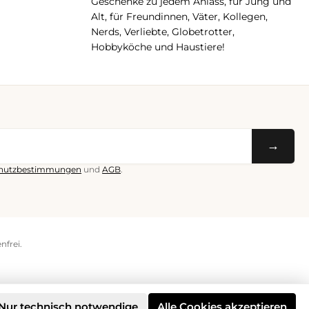
Geschenke zu jedem Anlass, für Jung und
Alt, für Freundinnen, Väter, Kollegen,
Nerds, Verliebte, Globetrotter,
Hobbyköche und Haustiere!
→
hutzbestimmungen
und
AGB
.
nfrei.
Nur technisch notwendige
Alle Cookies akzeptieren