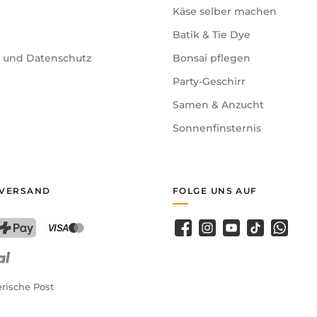
Käse selber machen
Batik & Tie Dye
e und Datenschutz
Bonsai pflegen
Party-Geschirr
Samen & Anzucht
Sonnenfinsternis
 VERSAND
FOLGE UNS AUF
Facebook
Instagram
YouTube
TikTok
WhatsA
PostFinance Pay
Kreditkarte (Visa, Mastercard)
rische Post