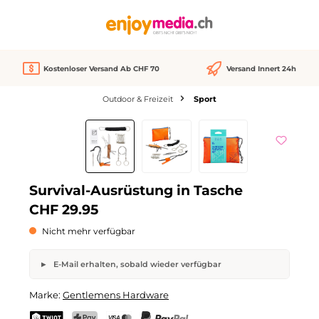
alt springen
Kostenloser Versand Ab CHF 70
Versand Innert 24h
Outdoor & Freizeit
Sport
Bildergalerie überspringen
Nicht verfügbar
Survival-Ausrüstung in Tasche
CHF 29.95
Nicht mehr verfügbar
E-Mail erhalten, sobald wieder verfügbar
Survival-Ausrüstung in Tasche
Marke:
Gentlemens Hardware