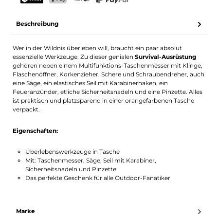
Dein Name
E-Mail-Adresse
TWINT
PostFinance Pay
Kreditkarte (Visa, Mastercard)
PayPal
Beschreibung
Benachrichtigung aktivieren
Wer in der Wildnis überleben will, braucht ein paar absolut
essenzielle Werkzeuge. Zu dieser genialen
Survival-Ausrüstung
gehören neben einem Multifunktions-Taschenmesser mit Klinge,
Flaschenöffner, Korkenzieher, Schere und Schraubendreher, auch
eine Säge, ein elastisches Seil mit Karabinerhaken, ein
Feueranzünder, etliche Sicherheitsnadeln und eine Pinzette. Alles
ist praktisch und platzsparend in einer orangefarbenen Tasche
verpackt.
Eigenschaften:
Überlebenswerkzeuge in Tasche
Mit: Taschenmesser, Säge, Seil mit Karabiner,
Sicherheitsnadeln und Pinzette
Das perfekte Geschenk für alle Outdoor-Fanatiker
Marke