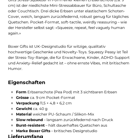
cm) ist der niedlichste Mini-Stressabbauer für Büro, Schultasche
oder Couchtisch. Drei dicke Erbsen unter elastischem Schoten-
Cover, weich, langsam zurückfedernd, robust genug für tägliches
Quetschen. Pocket-Format, soft-tactile, weirdly reassuring – wie
der Hersteller selbst sagt: «Squeeze, repeat, feel vaguely human
again.»
Boxer Gifts ist UK-Designstudio für witzige, qualitativ
hochwertige Geschenke und Novelty-Toys. Squeezy Peasy ist Teil
der Stress-Toy-Range, die für Erwachsene, Kinder, ADHD-Support
und Anxiety-Relief gedacht ist – ohne ernste Vibes, mit britischem
Humor.
Eigenschaften
Form
Erbsenschote (Pea Pod) mit 3 sichtbaren Erbsen
Grösse
ca. 9 cm Pocket-Format
Verpackung
11,5 × 4,8 × 6,2 cm
Gewicht
ca. 40 g
Material
weicher PU-Schaum / Silikon-Mix
Slow rebound
– langsam zurückfedernd nach Druck
Burst-resistent
– hält dauerhaftes Quetschen aus
Marke Boxer Gifts
– britisches Designstudio
Lieferumfang