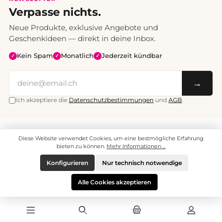
Verpasse nichts.
Neue Produkte, exklusive Angebote und
Geschenkideen — direkt in deine Inbox.
Kein Spam
Monatlich
Jederzeit kündbar
✓
✓
✓
→
Ich akzeptiere die
Datenschutzbestimmungen
und
AGB
.
Alle Preise inklusive Mehrwertsteuer. Versand CHF 6.95, ab CHF 70
Diese Website verwendet Cookies, um eine bestmögliche Erfahrung
versandkostenfrei.
© 2008 - 2026 enjoymedia.ch - Alle Rechte vorbehalten.
bieten zu können.
Mehr Informationen ...
Konfigurieren
Nur technisch notwendige
Alle Cookies akzeptieren