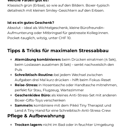
Welche Farben gibt es?
Klassisch grün (Erbse), so wie auf den Bildern. Boxer-typisch
detailreich mit kleinen Smiley-Gesichtern auf den Erbsen.
Ist es ein gutes Geschenk?
Absolut – ideal als Wichtelgeschenk, kleine Bürofreundin-
Aufmunterung oder Mitbringsel für gestresste Kolleg:innen.
Pocket-tauglich, witzig, unter CHF 10.
Tipps & Tricks für maximalen Stressabbau
Atemübung kombinieren:
beim Drücken einatmen (4 Sek),
beim Loslassen ausatmen (6 Sek) – senkt nachweislich den
Puls
Schreibtisch-Routine:
bei jedem Wechsel zwischen
Aufgaben drei Mal kurz drücken – hilft beim Fokus-Reset
Reise-Stress:
in Hosentasche oder Handtasche mitnehmen,
perfekt für Stau, Flugzeug, Wartezimmer
Geschenkidee Büro:
als kleines Anti-Stress-Set mit anderen
Boxer-Gifts-Toys verschenken
Sammeln:
kombiniere mit dem Pikkii Tiny Therapist und
Lend A Tiny Hand für eine Schreibtisch-Anti-Stress-Crew
Pflege & Aufbewahrung
Trocken lagern:
nicht im Bad oder in feuchter Umgebung