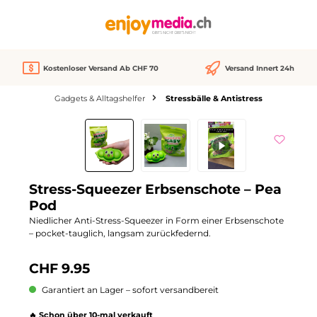
alt springen
Kostenloser Versand Ab CHF 70
Versand Innert 24h
Gadgets & Alltagshelfer
Stressbälle & Antistress
Bildergalerie überspringen
Stress-Squeezer Erbsenschote – Pea
Pod
Niedlicher Anti-Stress-Squeezer in Form einer Erbsenschote
– pocket-tauglich, langsam zurückfedernd.
CHF 9.95
Garantiert an Lager – sofort versandbereit
🔥 Schon über 10-mal verkauft