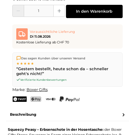
Produkt Anzahl: Gib den gewünschten Wert ein oder benutze die Schaltflächen
In den Warenkorb
Voraussichtliche Lieferung
Di 11.08.2026
Kostenlose Lieferung ab CHF 70
Wir versenden direkt aus unserem Lager in Kriens. Ab
CHF 70
Das sagen Kunden über unseren Versand
ist die Lieferung kostenlos. Bestellungen bis
17 Uhr
(Mo–Fr)
★★★★★
werden noch am selben Tag versendet – Zustellung am
“Gestern bestellt, heute schon da – schneller
nächsten Werktag
mit der Schweizerischen Post.
geht's nicht!”
Verifizierte Kundenbewertungen
Marke:
Boxer Gifts
TWINT
PostFinance Pay
Kreditkarte (Visa, Mastercard)
PayPal
Beschreibung
Squeezy Peasy – Erbsenschote in der Hosentasche:
der Boxer
Gifts Stress-Squeezer in Form einer kleinen Erbsenschote (ca. 9