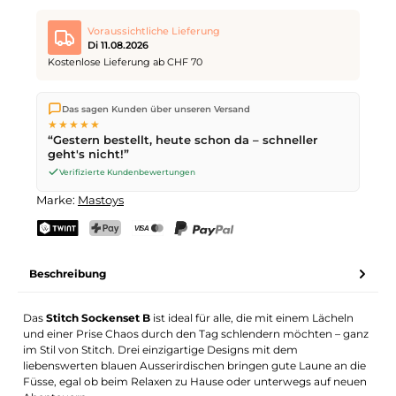
Voraussichtliche Lieferung
Di 11.08.2026
Kostenlose Lieferung ab CHF 70
Wir versenden direkt aus unserem Lager in Kriens. Ab
CHF 70
Das sagen Kunden über unseren Versand
ist die Lieferung kostenlos. Bestellungen bis
17 Uhr
(Mo–Fr)
★★★★★
werden noch am selben Tag versendet – Zustellung am
“Gestern bestellt, heute schon da – schneller
nächsten Werktag
mit der Schweizerischen Post.
geht's nicht!”
Verifizierte Kundenbewertungen
Marke:
Mastoys
TWINT
PostFinance Pay
Kreditkarte (Visa, Mastercard)
PayPal
Beschreibung
Das
Stitch Sockenset B
ist ideal für alle, die mit einem Lächeln
und einer Prise Chaos durch den Tag schlendern möchten – ganz
im Stil von Stitch. Drei einzigartige Designs mit dem
liebenswerten blauen Ausserirdischen bringen gute Laune an die
Füsse, egal ob beim Relaxen zu Hause oder unterwegs auf neuen