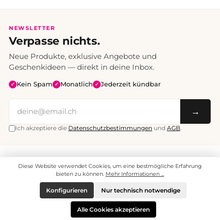
NEWSLETTER
Verpasse nichts.
Neue Produkte, exklusive Angebote und
Geschenkideen — direkt in deine Inbox.
Kein Spam
Monatlich
Jederzeit kündbar
✓
✓
✓
→
Ich akzeptiere die
Datenschutzbestimmungen
und
AGB
.
Alle Preise inklusive Mehrwertsteuer. Versand CHF 6.95, ab CHF 70
Diese Website verwendet Cookies, um eine bestmögliche Erfahrung
versandkostenfrei.
© 2008 - 2026 enjoymedia.ch - Alle Rechte vorbehalten.
bieten zu können.
Mehr Informationen ...
Konfigurieren
Nur technisch notwendige
Alle Cookies akzeptieren