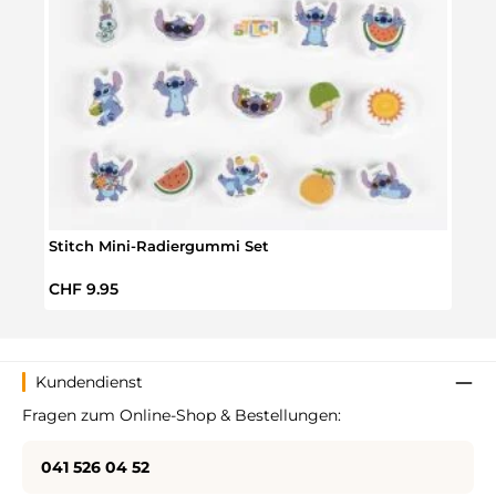
Stitch Mini-Radiergummi Set
Stitc
Regulärer Preis:
Regul
CHF 9.95
CHF 
Kundendienst
Fragen zum Online-Shop & Bestellungen:
041 526 04 52