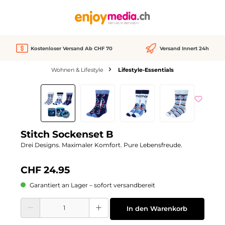
alt springen
Kostenloser Versand Ab CHF 70
Versand Innert 24h
Wohnen & Lifestyle
Lifestyle-Essentials
Bildergalerie überspringen
Stitch Sockenset B
Drei Designs. Maximaler Komfort. Pure Lebensfreude.
CHF 24.95
Garantiert an Lager – sofort versandbereit
Produkt Anzahl: Gib den gewünschten Wert ein oder benutze die Schaltflächen
In den Warenkorb