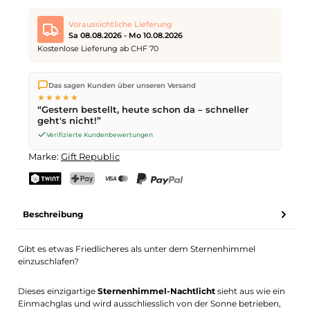
Voraussichtliche Lieferung
Sa 08.08.2026 - Mo 10.08.2026
Kostenlose Lieferung ab CHF 70
Wir versenden direkt aus unserem Lager in Kriens. Ab
CHF 70
Das sagen Kunden über unseren Versand
ist die Lieferung kostenlos. Bestellungen bis
17 Uhr
(Mo–Fr)
★★★★★
werden noch am selben Tag versendet – Zustellung am
“Gestern bestellt, heute schon da – schneller
nächsten Werktag
mit der Schweizerischen Post.
geht's nicht!”
Samstagszustellung am
Sa 08.08.2026
für CHF 9.95 – bestelle
bis
Freitag, 17 Uhr
.
Verifizierte Kundenbewertungen
Marke:
Gift Republic
TWINT
PostFinance Pay
Kreditkarte (Visa, Mastercard)
PayPal
Beschreibung
Gibt es etwas Friedlicheres als unter dem Sternenhimmel
einzuschlafen?
Dieses einzigartige
Sternenhimmel-Nachtlicht
sieht aus wie ein
Einmachglas und wird ausschliesslich von der Sonne betrieben,