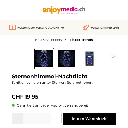
alt springen
Kostenloser Versand Ab CHF 70
Versand Innert 24h
Neu & Besonders
TikTok Trends
Bildergalerie überspringen
Sternenhimmel-Nachtlicht
Sanft einschlafen unter Sternen. Solarbetrieben.
CHF 19.95
Garantiert an Lager – sofort versandbereit
Produkt Anzahl: Gib den gewünschten Wert ein oder benutze die Schaltflächen
In den Warenkorb