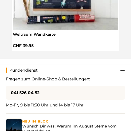
Weltraum Wandkarte
Aura
Regulärer Preis:
Regul
CHF 39.95
CHF 
Kundendienst
Fragen zum Online-Shop & Bestellungen:
041 526 04 52
Mo-Fr, 9 bis 11:30 Uhr und 14 bis 17 Uhr
NEU IM BLOG
Wünsch Dir was: Warum im August Sterne vom