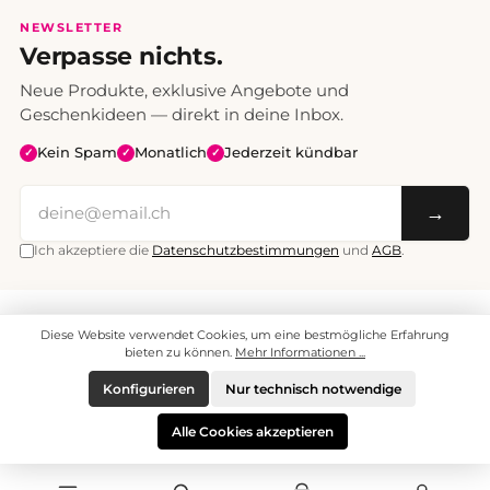
NEWSLETTER
Verpasse nichts.
Neue Produkte, exklusive Angebote und
Geschenkideen — direkt in deine Inbox.
Kein Spam
Monatlich
Jederzeit kündbar
✓
✓
✓
→
Ich akzeptiere die
Datenschutzbestimmungen
und
AGB
.
Alle Preise inklusive Mehrwertsteuer. Versand CHF 6.95, ab CHF 70
Diese Website verwendet Cookies, um eine bestmögliche Erfahrung
versandkostenfrei.
© 2008 - 2026 enjoymedia.ch - Alle Rechte vorbehalten.
bieten zu können.
Mehr Informationen ...
Konfigurieren
Nur technisch notwendige
Alle Cookies akzeptieren