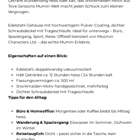
Getränk stundenlang heiss oder kalt, das Snorkmaiden-Motiv aus
Tove Janssons Mumin-Welt macht jeden Schluck zum kleinen
Vergnügen.
Edelstahl-Gehäuse mit hochwertigem Pulver-Coating, dichter
Schraubdeckel mit Trageschlaufe. Ideal für unterwegs – Büro,
Spaziergang, Sport, Reise. Offiziell lizenziert von Moomin
Characters Ltd. – das echte Mumin-Erlebnis.
Eigenschaften auf einen Blick:
Edelstahl, doppelwandig vakuumisoliert
Hält Getränke ca. 12 Stunden heiss / 24 Stunden kalt
Fassungsvermögen ca. 500 ml
Snorkmaiden-Motiv handgezeichnet, mehrfarbig
Dichter Schraubdeckel mit Trageschlaufe
Tipps für den Alltag:
Büro & Homeoffice:
Morgentee oder Kaffee bleibt bis Mittag
heiss.
Wanderung & Spaziergang:
Eiswasser im Sommer, Glühwein
im Winter.
Reisetauglich:
Dicht – passt sicher in die Tasche, kein
Auslaufen.