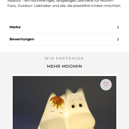
Absolut – ein hochwertiges, langlebiges Geschenk für Mumin-
Fans, Outdoor-Liebhaber und alle, die plastikfrei trinken möchten.
Marke
Bewertungen
MEHR MOOMIN
Ni