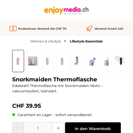
alt springen
Kostenloser Versand Ab CHF 70
Versand Innert 24h
Wohnen & Lifestyle
Lifestyle-Essentials
Bildergalerie überspringen
Snorkmaiden Thermoflasche
Edelstahl-Thermoflasche mit Snorkmaiden-Motiv –
vakuumisoliert, lizenziert.
CHF 39.95
Garantiert an Lager – sofort versandbereit
Produkt Anzahl: Gib den gewünschten Wert ein oder benutze die Schaltflächen
In den Warenkorb