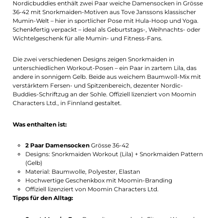
Nordicbuddies enthält zwei Paar weiche Damensocken in Grösse
36-42 mit Snorkmaiden-Motiven aus Tove Janssons klassischer
Mumin-Welt – hier in sportlicher Pose mit Hula-Hoop und Yoga.
Schenkfertig verpackt – ideal als Geburtstags-, Weihnachts- oder
Wichtelgeschenk für alle Mumin- und Fitness-Fans.
Die zwei verschiedenen Designs zeigen Snorkmaiden in
unterschiedlichen Workout-Posen – ein Paar in zartem Lila, das
andere in sonnigem Gelb. Beide aus weichem Baumwoll-Mix mit
verstärktem Fersen- und Spitzenbereich, dezenter Nordic-
Buddies-Schriftzug an der Sohle. Offiziell lizenziert von Moomin
Characters Ltd., in Finnland gestaltet.
Was enthalten ist:
2 Paar Damensocken
Grösse 36-42
Designs: Snorkmaiden Workout (Lila) + Snorkmaiden Pattern
(Gelb)
Material: Baumwolle, Polyester, Elastan
Hochwertige Geschenkbox mit Moomin-Branding
Offiziell lizenziert von Moomin Characters Ltd.
Tipps für den Alltag: