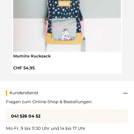
Mumins Rucksack
Mumi
Regulärer Preis:
Regul
CHF 54.95
CHF 
Kundendienst
Fragen zum Online-Shop & Bestellungen:
041 526 04 52
Mo-Fr, 9 bis 11:30 Uhr und 14 bis 17 Uhr