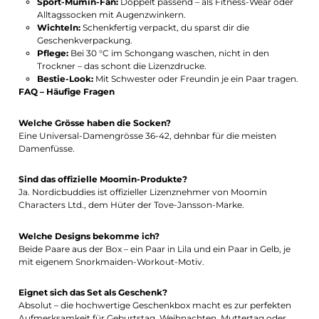
Sport-Mumin-Fan:
Doppelt passend – als Fitness-Wear oder
Alltagssocken mit Augenzwinkern.
Wichteln:
Schenkfertig verpackt, du sparst dir die
Geschenkverpackung.
Pflege:
Bei 30 °C im Schongang waschen, nicht in den
Trockner – das schont die Lizenzdrucke.
Bestie-Look:
Mit Schwester oder Freundin je ein Paar tragen.
FAQ – Häufige Fragen
Welche Grösse haben die Socken?
Eine Universal-Damengrösse 36-42, dehnbar für die meisten
Damenfüsse.
Sind das offizielle Moomin-Produkte?
Ja. Nordicbuddies ist offizieller Lizenznehmer von Moomin
Characters Ltd., dem Hüter der Tove-Jansson-Marke.
Welche Designs bekomme ich?
Beide Paare aus der Box – ein Paar in Lila und ein Paar in Gelb, je
mit eigenem Snorkmaiden-Workout-Motiv.
Eignet sich das Set als Geschenk?
Absolut – die hochwertige Geschenkbox macht es zur perfekten
Aufmerksamkeit für Geburtstag, Weihnachten, Muttertag oder