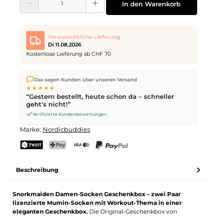
In den Warenkorb
Voraussichtliche Lieferung
Di 11.08.2026
Kostenlose Lieferung ab CHF 70
Wir versenden direkt aus unserem Lager in Kriens. Ab
CHF 70
Das sagen Kunden über unseren Versand
ist die Lieferung kostenlos. Bestellungen bis
17 Uhr
(Mo–Fr)
★★★★★
werden noch am selben Tag versendet – Zustellung am
“Gestern bestellt, heute schon da – schneller
nächsten Werktag
mit der Schweizerischen Post.
geht's nicht!”
Verifizierte Kundenbewertungen
Marke:
Nordicbuddies
TWINT
PostFinance Pay
Kreditkarte (Visa, Mastercard)
PayPal
Beschreibung
Snorkmaiden Damen-Socken Geschenkbox – zwei Paar
lizenzierte Mumin-Socken mit Workout-Thema in einer
eleganten Geschenkbox.
Die Original-Geschenkbox von