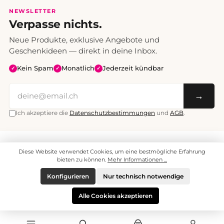
NEWSLETTER
Verpasse nichts.
Neue Produkte, exklusive Angebote und
Geschenkideen — direkt in deine Inbox.
Kein Spam
Monatlich
Jederzeit kündbar
✓
✓
✓
→
Ich akzeptiere die
Datenschutzbestimmungen
und
AGB
.
Alle Preise inklusive Mehrwertsteuer. Versand CHF 6.95, ab CHF 70
Diese Website verwendet Cookies, um eine bestmögliche Erfahrung
versandkostenfrei.
© 2008 - 2026 enjoymedia.ch - Alle Rechte vorbehalten.
bieten zu können.
Mehr Informationen ...
Konfigurieren
Nur technisch notwendige
Alle Cookies akzeptieren