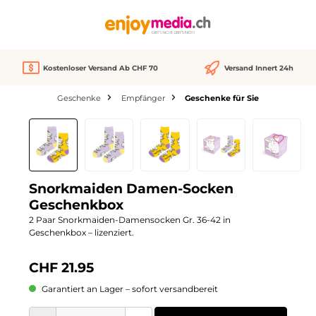
alt springen
Kostenloser Versand Ab CHF 70
Versand Innert 24h
Geschenke
Empfänger
Geschenke für Sie
Bildergalerie überspringen
Snorkmaiden Damen-Socken
Geschenkbox
2 Paar Snorkmaiden-Damensocken Gr. 36-42 in
Geschenkbox – lizenziert.
CHF 21.95
Garantiert an Lager – sofort versandbereit
Produkt Anzahl: Gib den gewünschten Wert ein oder benutze die Schaltflächen