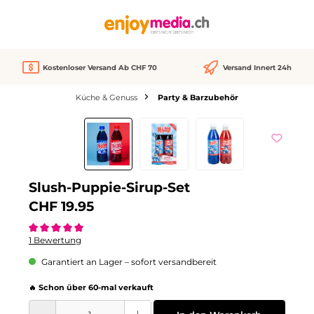
alt springen
Kostenloser Versand Ab CHF 70
Versand Innert 24h
Küche & Genuss
Party & Barzubehör
Bildergalerie überspringen
Slush-Puppie-Sirup-Set
CHF 19.95
Durchschnittliche Bewertung von 5 von 5 Sternen
1 Bewertung
Garantiert an Lager – sofort versandbereit
🔥 Schon über 60-mal verkauft
Produkt Anzahl: Gib den gewünschten Wert ein oder benutze die Schaltflächen