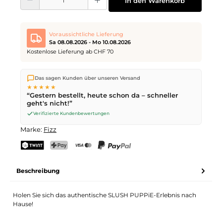
In den Warenkorb
Voraussichtliche Lieferung
Sa 08.08.2026 - Mo 10.08.2026
Kostenlose Lieferung ab CHF 70
Wir versenden direkt aus unserem Lager in Kriens. Ab
CHF 70
Das sagen Kunden über unseren Versand
ist die Lieferung kostenlos. Bestellungen bis
17 Uhr
(Mo–Fr)
★★★★★
werden noch am selben Tag versendet – Zustellung am
“Gestern bestellt, heute schon da – schneller
nächsten Werktag
mit der Schweizerischen Post.
geht's nicht!”
Samstagszustellung am
Sa 08.08.2026
für CHF 9.95 – bestelle
bis
Freitag, 17 Uhr
.
Verifizierte Kundenbewertungen
Marke:
Fizz
TWINT
PostFinance Pay
Kreditkarte (Visa, Mastercard)
PayPal
Beschreibung
Holen Sie sich das authentische SLUSH PUPPiE-Erlebnis nach
Hause!