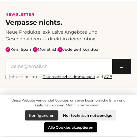
NEWSLETTER
Verpasse nichts.
Neue Produkte, exklusive Angebote und
Geschenkideen — direkt in deine Inbox.
Kein Spam
Monatlich
Jederzeit kündbar
✓
✓
✓
→
Ich akzeptiere die
Datenschutzbestimmungen
und
AGB
.
Alle Preise inklusive Mehrwertsteuer. Versand CHF 6.95, ab CHF 70
Diese Website verwendet Cookies, um eine bestmögliche Erfahrung
versandkostenfrei.
© 2008 - 2026 enjoymedia.ch - Alle Rechte vorbehalten.
bieten zu können.
Mehr Informationen ...
Konfigurieren
Nur technisch notwendige
Alle Cookies akzeptieren