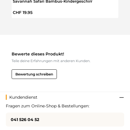
Savannah Safari Bambus-Kindergeschirr
Dinos
Regulärer Preis:
Regul
CHF 19.95
CHF 
Bewerte dieses Produkt!
Teile deine Erfahrungen mit anderen Kunden.
Bewertung schreiben
Kundendienst
Fragen zum Online-Shop & Bestellungen:
041 526 04 52