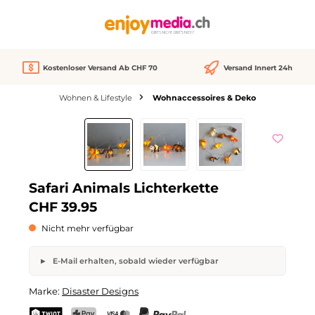
alt springen
Kostenloser Versand Ab CHF 70
Versand Innert 24h
Wohnen & Lifestyle
Wohnaccessoires & Deko
Bildergalerie überspringen
Nicht verfügbar
Safari Animals Lichterkette
CHF 39.95
Nicht mehr verfügbar
E-Mail erhalten, sobald wieder verfügbar
Safari Animals Lichterkette
Marke:
Disaster Designs