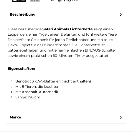
Dein Name
E-Mail-Adresse
TWINT
PostFinance Pay
Kreditkarte (Visa, Mastercard)
PayPal
Beschreibung
Benachrichtigung aktivieren
Diese bezaubernde
Safari Animals Lichterkette
zeigt einen
Leoparden, einen Tiger, einen Elefanten und fünf weitere Tiere.
Das perfekte Geschenk für jeden Tierliebhaber und ein tolles
Deko-Objekt für das Kinderzimmer. Die Lichterkette ist
batteriebetrieben und mit einem einfachen EIN/AUS-Schalter
sowie einem praktischen 60-Minuten-Timer ausgestattet
Eigenschaften:
Benötigt 3 x AA-Batterien (nicht enthalten)
Mit 8 Tieren, die leuchten
Mit Abschalt-Automatik
Länge: 170 cm
Marke