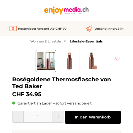
alt springen
Kostenloser Versand Ab CHF 70
Versand Innert 24h
Wohnen & Lifestyle
Lifestyle-Essentials
Bildergalerie überspringen
Roségoldene Thermosflasche von
Ted Baker
CHF 34.95
Garantiert an Lager – sofort versandbereit
Produkt Anzahl: Gib den gewünschten Wert ein oder benutze die Schaltflächen
In den Warenkorb