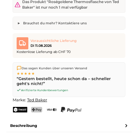
Das Produkt "Roségoldene Thermosflasche von Ted
Baker" ist nur noch 1 mal verfügbar
Brauchst du mehr? Kontaktiere uns
Roségoldene Thermosflasche von Ted Baker
Gewünschte Anzahl
Wunsch-Lieferdatum
Voraussichtliche Lieferung
Di 11.08.2026
Kostenlose Lieferung ab CHF 70
Wir versenden direkt aus unserem Lager in Kriens. Ab
CHF 70
Dein Name
E-Mail-Adresse
Das sagen Kunden über unseren Versand
ist die Lieferung kostenlos. Bestellungen bis
17 Uhr
(Mo–Fr)
★★★★★
werden noch am selben Tag versendet – Zustellung am
“Gestern bestellt, heute schon da – schneller
nächsten Werktag
mit der Schweizerischen Post.
geht's nicht!”
Verifizierte Kundenbewertungen
Anfrage senden
Marke:
Ted Baker
TWINT
PostFinance Pay
Kreditkarte (Visa, Mastercard)
PayPal
Beschreibung