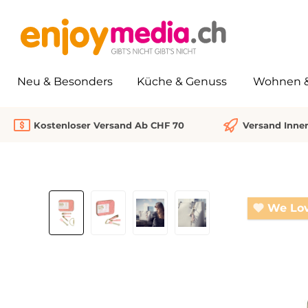
springen
Zur Hauptnavigation springen
Neu & Besonders
Küche & Genuss
Wohnen & 
Kostenloser Versand Ab CHF 70
Versand Inne
Bildergalerie überspringen
We Lo