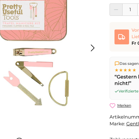
Produkt Anzahl:
Vor
Lie
Fr 
Wir versen
Das sagen
die Lieferu
★★★★★
noch am se
“Gestern 
Werktag
mi
nicht!”
Verifizier
Merken
Artikelnum
Marke:
Gent