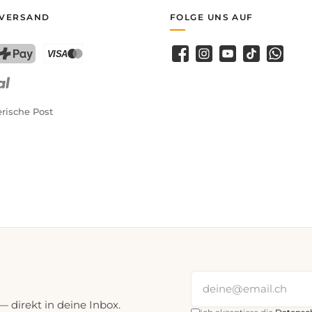
 VERSAND
FOLGE UNS AUF
Facebook
Instagram
YouTube
TikTok
WhatsA
PostFinance Pay
Kreditkarte (Visa, Mastercard)
rische Post
direkt in deine Inbox.