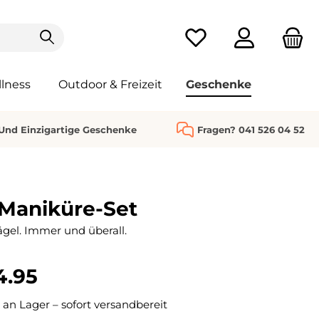
Du hast 0 Produkte au
lness
Outdoor & Freizeit
Geschenke
 Und Einzigartige Geschenke
Fragen? 041 526 04 52
-Maniküre-Set
gel. Immer und überall.
4.95
 an Lager – sofort versandbereit