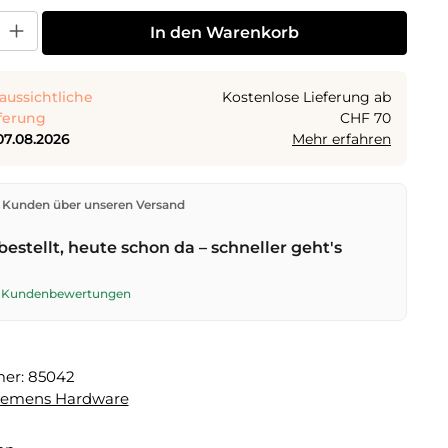
 Gib den gewünschten Wert ein oder benutze die Schaltflächen um die Anza
In den Warenkorb
aussichtliche
Kostenlose Lieferung ab
ferung
CHF 70
07.08.2026
Mehr erfahren
den direkt aus unserem Lager in Kriens. Ab
CHF 70
ist
 Kunden über unseren Versand
ng kostenlos. Bestellungen bis
17 Uhr
(Mo–Fr) werden
lben Tag versendet – Zustellung am
nächsten
bestellt, heute schon da – schneller geht's
t der Schweizerischen Post.
te Kundenbewertungen
mer:
85042
lemens Hardware