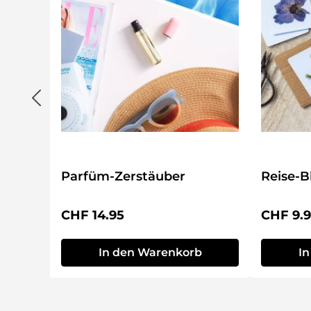
Parfüm-Zerstäuber
Reise-
Regulärer Preis:
Reguläre
CHF 14.95
CHF 9.
In den Warenkorb
I