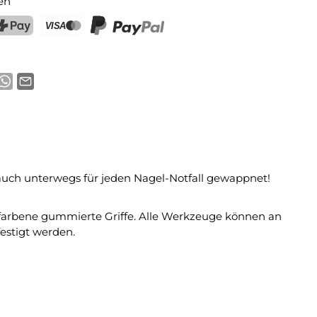
en
ostFinance Pay
Kreditkarte (Visa, Mastercard)
PayPal
 auch unterwegs für jeden Nagel-Notfall gewappnet!
kfarbene gummierte Griffe. Alle Werkzeuge können an
estigt werden.