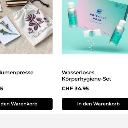
Blumenpresse
Wasserloses
Körperhygiene-Set
r Preis:
Regulärer Preis:
95
CHF 34.95
n den Warenkorb
In den Warenkorb