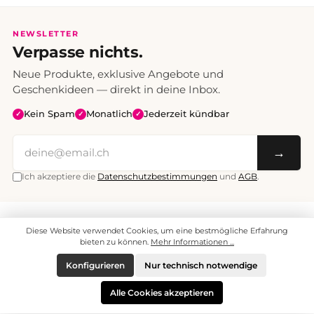
NEWSLETTER
Verpasse nichts.
Neue Produkte, exklusive Angebote und
Geschenkideen — direkt in deine Inbox.
Kein Spam
Monatlich
Jederzeit kündbar
✓
✓
✓
→
Ich akzeptiere die
Datenschutzbestimmungen
und
AGB
.
Alle Preise inklusive Mehrwertsteuer. Versand CHF 6.95, ab CHF 70
Diese Website verwendet Cookies, um eine bestmögliche Erfahrung
versandkostenfrei.
© 2008 - 2026 enjoymedia.ch - Alle Rechte vorbehalten.
bieten zu können.
Mehr Informationen ...
Konfigurieren
Nur technisch notwendige
Alle Cookies akzeptieren