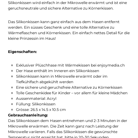
Silikonkissen wird einfach in der Mikrowelle erwärmt und ist eine
geruchsneutrale und sichere Alternative zu Körnerkissen.
Das Silikonkissen kann ganz einfach aus dem Hasen entfernt
werden. Ein süsses Geschenk und eine tolle Alternative zu
Wärmeflaschen und Körnerkissen. Ein einfach nettes Detail für die
kleine Prinzessin im Haus!
Eigenschaften:
Exklusiver Plüschhase mit Wärmekissen bei enjoymedia.ch
Der Hase enthält im Inneren ein Silikonkissen
Silikonkissen kann in Mikrowelle erwärmt oder im
Tiefkühlfach abgekühlt werden
Eine sichere und geruchsfreie Alternative zu Körnerkissen
Tolle Geschenkidee für Kinder – vor allem für kleine Mädchen
Aussenmaterial: Acryl
Füllung: Silikonkissen
Grösse: 26.5 x 14.5 x 10.5 cm
Gebrauchsanleitung:
Das Silikonkissen dem Hasen entnehmen und 2-3 Minuten in der
Mikrowelle erwärmen. Die Zeit kann ganz nach Leistung der
Mikrowelle variieren. Falls das Silikonkissen die gewünschte
Temperatur nicht erreicht hat, bitte in 20-30 Sekunden