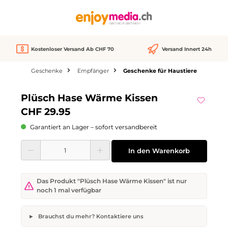
alt springen
Kostenloser Versand Ab CHF 70
Versand Innert 24h
Geschenke
Empfänger
Geschenke für Haustiere
Bildergalerie überspringen
Plüsch Hase Wärme Kissen
CHF 29.95
Garantiert an Lager – sofort versandbereit
Produkt Anzahl: Gib den gewünschten Wert ein oder benutze die Schaltflächen
In den Warenkorb
Das Produkt "Plüsch Hase Wärme Kissen" ist nur
noch 1 mal verfügbar
Brauchst du mehr? Kontaktiere uns