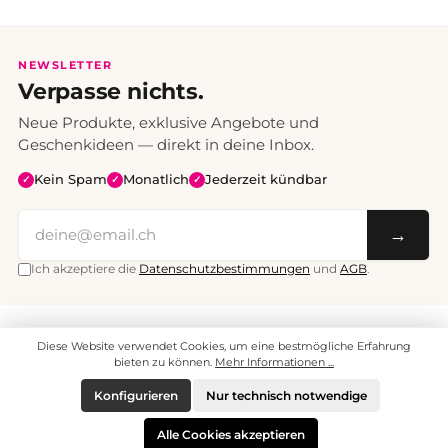
NEWSLETTER
Verpasse nichts.
Neue Produkte, exklusive Angebote und
Geschenkideen — direkt in deine Inbox.
Kein Spam
Monatlich
Jederzeit kündbar
✓
✓
✓
→
Ich akzeptiere die
Datenschutzbestimmungen
und
AGB
.
Alle Preise inklusive Mehrwertsteuer. Versand CHF 6.95, ab CHF 70
Diese Website verwendet Cookies, um eine bestmögliche Erfahrung
versandkostenfrei.
© 2008 - 2026 enjoymedia.ch - Alle Rechte vorbehalten.
bieten zu können.
Mehr Informationen ...
Konfigurieren
Nur technisch notwendige
Alle Cookies akzeptieren