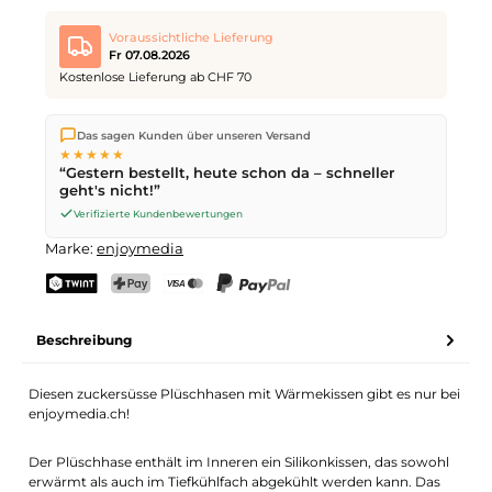
Plüsch Hase Wärme Kissen
Gewünschte Anzahl
Wunsch-Lieferdatum
Voraussichtliche Lieferung
Fr 07.08.2026
Kostenlose Lieferung ab CHF 70
Wir versenden direkt aus unserem Lager in Kriens. Ab
CHF 70
Dein Name
E-Mail-Adresse
Das sagen Kunden über unseren Versand
ist die Lieferung kostenlos. Bestellungen bis
17 Uhr
(Mo–Fr)
★★★★★
werden noch am selben Tag versendet – Zustellung am
“Gestern bestellt, heute schon da – schneller
nächsten Werktag
mit der Schweizerischen Post.
geht's nicht!”
Verifizierte Kundenbewertungen
Anfrage senden
Marke:
enjoymedia
TWINT
PostFinance Pay
Kreditkarte (Visa, Mastercard)
PayPal
Beschreibung
Diesen zuckersüsse Plüschhasen mit Wärmekissen gibt es nur bei
enjoymedia.ch!
Der Plüschhase enthält im Inneren ein Silikonkissen, das sowohl
erwärmt als auch im Tiefkühlfach abgekühlt werden kann. Das