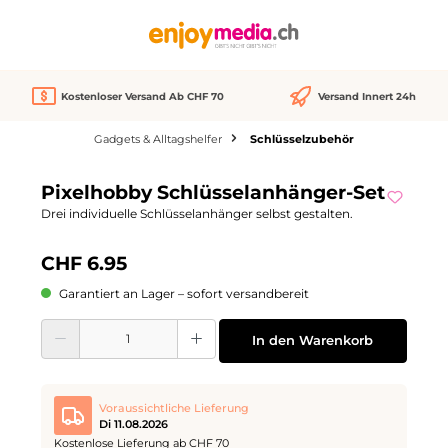
alt springen
Kostenloser Versand Ab CHF 70
Versand Innert 24h
Gadgets & Alltagshelfer
Schlüsselzubehör
Bildergalerie überspringen
Pixelhobby Schlüsselanhänger-Set
Drei individuelle Schlüsselanhänger selbst gestalten.
CHF 6.95
Garantiert an Lager – sofort versandbereit
Produkt Anzahl: Gib den gewünschten Wert ein oder benutze die Schaltflächen
In den Warenkorb
Voraussichtliche Lieferung
Di 11.08.2026
Kostenlose Lieferung ab CHF 70