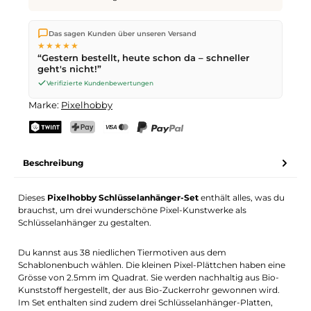
Wir versenden direkt aus unserem Lager in Kriens. Ab
CHF 70
Das sagen Kunden über unseren Versand
ist die Lieferung kostenlos. Bestellungen bis
17 Uhr
(Mo–Fr)
★★★★★
werden noch am selben Tag versendet – Zustellung am
“Gestern bestellt, heute schon da – schneller
nächsten Werktag
mit der Schweizerischen Post.
geht's nicht!”
Verifizierte Kundenbewertungen
Marke:
Pixelhobby
TWINT
PostFinance Pay
Kreditkarte (Visa, Mastercard)
PayPal
Beschreibung
Dieses
Pixelhobby Schlüsselanhänger-Set
enthält alles, was du
brauchst, um drei wunderschöne Pixel-Kunstwerke als
Schlüsselanhänger zu gestalten.
Du kannst aus 38 niedlichen Tiermotiven aus dem
Schablonenbuch wählen. Die kleinen Pixel-Plättchen haben eine
Grösse von 2.5mm im Quadrat. Sie werden nachhaltig aus Bio-
Kunststoff hergestellt, der aus Bio-Zuckerrohr gewonnen wird.
Im Set enthalten sind zudem drei Schlüsselanhänger-Platten,