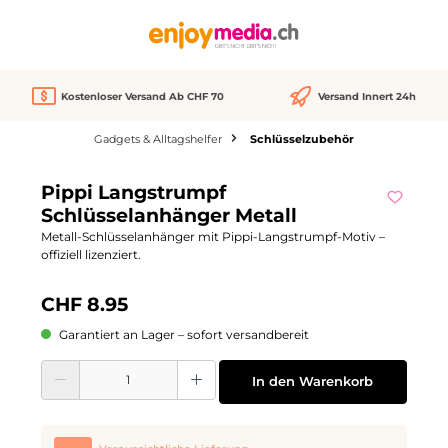
alt springen
Kostenloser Versand Ab CHF 70
Versand Innert 24h
Gadgets & Alltagshelfer
Schlüsselzubehör
Bildergalerie überspringen
Pippi Langstrumpf
Schlüsselanhänger Metall
Metall-Schlüsselanhänger mit Pippi-Langstrumpf-Motiv –
offiziell lizenziert.
CHF 8.95
Garantiert an Lager – sofort versandbereit
Produkt Anzahl: Gib den gewünschten Wert ein oder benutze die Schaltflächen
In den Warenkorb