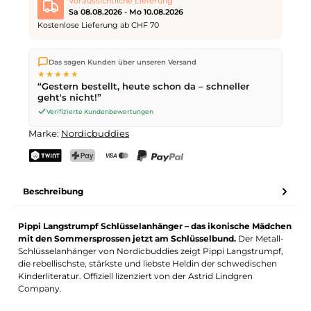
Voraussichtliche Lieferung
Sa 08.08.2026 - Mo 10.08.2026
Kostenlose Lieferung ab CHF 70
Wir versenden direkt aus unserem Lager in Kriens. Ab
CHF 70
Das sagen Kunden über unseren Versand
ist die Lieferung kostenlos. Bestellungen bis
17 Uhr
(Mo–Fr)
★★★★★
werden noch am selben Tag versendet – Zustellung am
“Gestern bestellt, heute schon da – schneller
nächsten Werktag
mit der Schweizerischen Post.
geht's nicht!”
Samstagszustellung am
Sa 08.08.2026
für CHF 9.95 – bestelle
bis
Freitag, 17 Uhr
.
Verifizierte Kundenbewertungen
Marke:
Nordicbuddies
TWINT
PostFinance Pay
Kreditkarte (Visa, Mastercard)
PayPal
Beschreibung
Pippi Langstrumpf Schlüsselanhänger – das ikonische Mädchen
mit den Sommersprossen jetzt am Schlüsselbund.
Der Metall-
Schlüsselanhänger von Nordicbuddies zeigt Pippi Langstrumpf,
die rebellischste, stärkste und liebste Heldin der schwedischen
Kinderliteratur. Offiziell lizenziert von der Astrid Lindgren
Company.