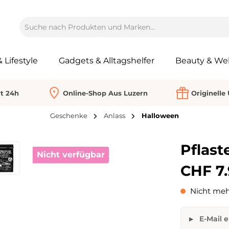
Lifestyle
Gadgets & Alltagshelfer
Beauty & Wel
rt 24h
Online-Shop Aus Luzern
Originelle
Geschenke
Anlass
Halloween
Pflast
Nicht verfügbar
CHF 7.
Nicht meh
E-Mail e