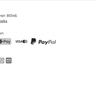
ür Weicheier
mer:
85146
E-Mail-Adresse
keks
en
chtigung aktivieren
ostFinance Pay
Kreditkarte (Visa, Mastercard)
PayPal