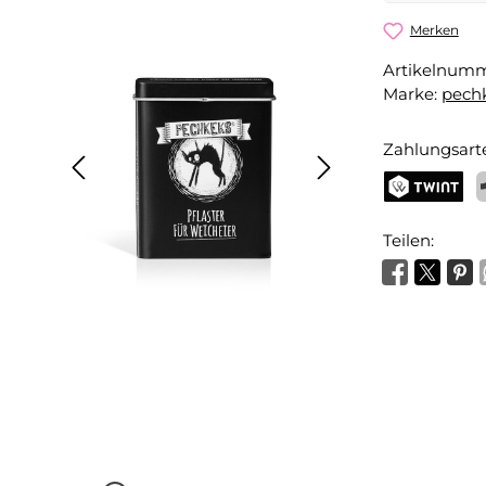
Pflaster f
Merken
Artikelnum
Dein Name
Marke:
pech
Zahlungsart
Benachri
TWINT
P
Teilen: