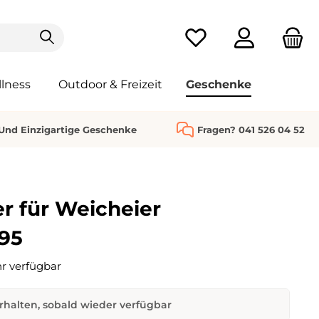
Du hast 0 Produkte au
lness
Outdoor & Freizeit
Geschenke
 Und Einzigartige Geschenke
Fragen? 041 526 04 52
er für Weicheier
95
r verfügbar
rhalten, sobald wieder verfügbar