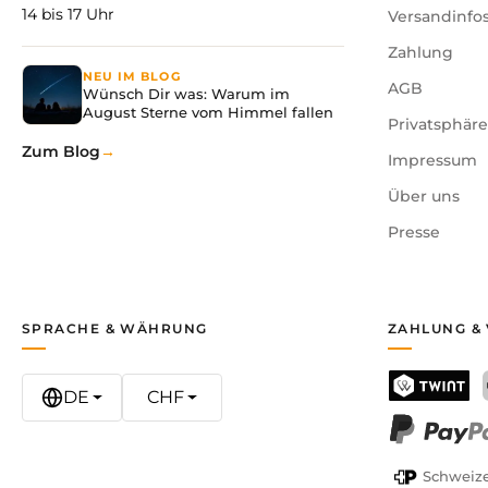
14 bis 17 Uhr
Versandinfo
Zahlung
NEU IM BLOG
AGB
Wünsch Dir was: Warum im
August Sterne vom Himmel fallen
Privatsphär
Zum Blog
Impressum
Über uns
Presse
SPRACHE & WÄHRUNG
ZAHLUNG &
DE
CHF
TWINT
PayPal
Schweize