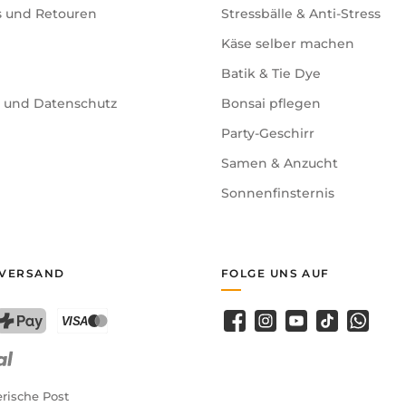
s und Retouren
Stressbälle & Anti-Stress
Käse selber machen
Batik & Tie Dye
e und Datenschutz
Bonsai pflegen
Party-Geschirr
Samen & Anzucht
Sonnenfinsternis
 VERSAND
FOLGE UNS AUF
Facebook
Instagram
YouTube
TikTok
WhatsA
PostFinance Pay
Kreditkarte (Visa, Mastercard)
rische Post