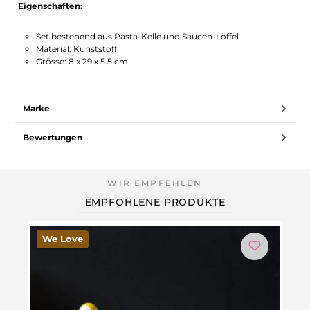
Eigenschaften:
Set bestehend aus Pasta-Kelle und Saucen-Löffel
Material: Kunststoff
Grösse: 8 x 29 x 5.5 cm
Marke
Bewertungen
EMPFOHLENE PRODUKTE
We Love
-7