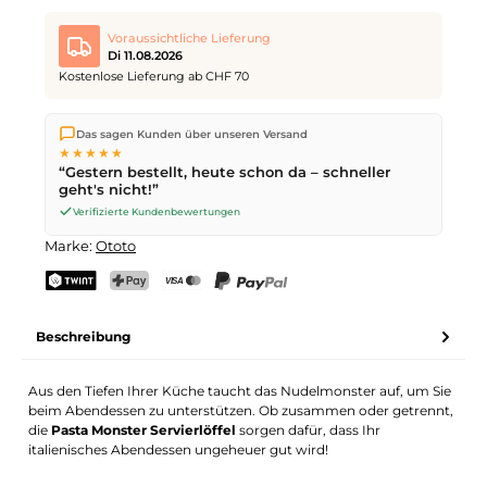
Voraussichtliche Lieferung
Di 11.08.2026
Kostenlose Lieferung ab CHF 70
Wir versenden direkt aus unserem Lager in Kriens. Ab
CHF 70
Das sagen Kunden über unseren Versand
ist die Lieferung kostenlos. Bestellungen bis
17 Uhr
(Mo–Fr)
★★★★★
werden noch am selben Tag versendet – Zustellung am
“Gestern bestellt, heute schon da – schneller
nächsten Werktag
mit der Schweizerischen Post.
geht's nicht!”
Verifizierte Kundenbewertungen
Marke:
Ototo
TWINT
PostFinance Pay
Kreditkarte (Visa, Mastercard)
PayPal
Beschreibung
Aus den Tiefen Ihrer Küche taucht das Nudelmonster auf, um Sie
beim Abendessen zu unterstützen. Ob zusammen oder getrennt,
die
Pasta Monster Servierlöffel
sorgen dafür, dass Ihr
italienisches Abendessen ungeheuer gut wird!