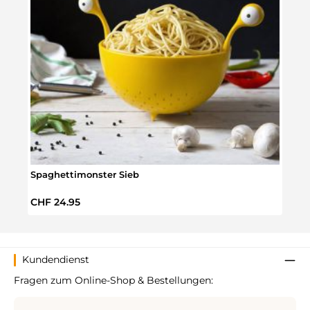
Spaghettimonster Sieb
Einh
Regulärer Preis:
Verka
CHF 24.95
CHF 
Kundendienst
Fragen zum Online-Shop & Bestellungen: