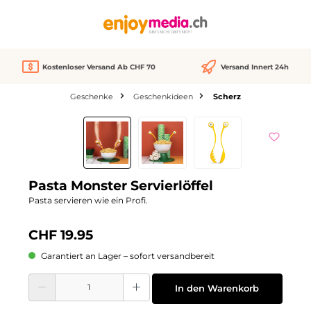
alt springen
Kostenloser Versand Ab CHF 70
Versand Innert 24h
Geschenke
Geschenkideen
Scherz
Bildergalerie überspringen
Pasta Monster Servierlöffel
Pasta servieren wie ein Profi.
CHF 19.95
Garantiert an Lager – sofort versandbereit
Produkt Anzahl: Gib den gewünschten Wert ein oder benutze die Schaltflächen
In den Warenkorb