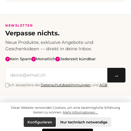
NEWSLETTER
Verpasse nichts.
Neue Produkte, exklusive Angebote und
Geschenkideen — direkt in deine Inbox.
Kein Spam
Monatlich
Jederzeit kündbar
✓
✓
✓
→
Ich akzeptiere die
Datenschutzbestimmungen
und
AGB
.
Alle Preise inklusive Mehrwertsteuer. Versand CHF 6.95, ab CHF 70
Diese Website verwendet Cookies, um eine bestmögliche Erfahrung
versandkostenfrei.
© 2008 - 2026 enjoymedia.ch - Alle Rechte vorbehalten.
bieten zu können.
Mehr Informationen ...
Konfigurieren
Nur technisch notwendige