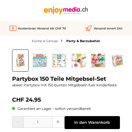
alt springen
Kostenloser Versand Ab CHF 70
Versand Innert 24h
Küche & Genuss
Party & Barzubehör
Bildergalerie überspringen
Neu
Partybox 150 Teile Mitgebsel-Set
abeec Partybox mit 150 bunten Mitgebseln fuer Kinderfeste
CHF 24.95
Garantiert an Lager – sofort versandbereit
Produkt Anzahl: Gib den gewünschten Wert ein oder benutze die Schaltflächen
In den Warenkorb