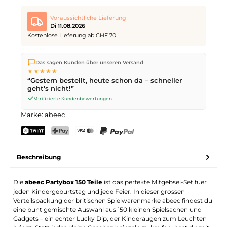
Voraussichtliche Lieferung
Di 11.08.2026
Kostenlose Lieferung ab CHF 70
Wir versenden direkt aus unserem Lager in Kriens. Ab
CHF 70
Das sagen Kunden über unseren Versand
ist die Lieferung kostenlos. Bestellungen bis
17 Uhr
(Mo–Fr)
★★★★★
werden noch am selben Tag versendet – Zustellung am
“Gestern bestellt, heute schon da – schneller
nächsten Werktag
mit der Schweizerischen Post.
geht's nicht!”
Verifizierte Kundenbewertungen
Marke:
abeec
TWINT
PostFinance Pay
Kreditkarte (Visa, Mastercard)
PayPal
Beschreibung
Die
abeec Partybox 150 Teile
ist das perfekte Mitgebsel-Set fuer
jeden Kindergeburtstag und jede Feier. In dieser grossen
Vorteilspackung der britischen Spielwarenmarke abeec findest du
eine bunt gemischte Auswahl aus 150 kleinen Spielsachen und
Gadgets – ein echter Lucky Dip, der Kinderaugen zum Leuchten