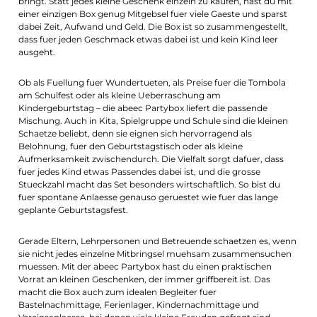
bringt. Statt jedes kleine Geschenk einzeln zu kaufen, hast du mit
einer einzigen Box genug Mitgebsel fuer viele Gaeste und sparst
dabei Zeit, Aufwand und Geld. Die Box ist so zusammengestellt,
dass fuer jeden Geschmack etwas dabei ist und kein Kind leer
ausgeht.
Ob als Fuellung fuer Wundertueten, als Preise fuer die Tombola
am Schulfest oder als kleine Ueberraschung am
Kindergeburtstag – die abeec Partybox liefert die passende
Mischung. Auch in Kita, Spielgruppe und Schule sind die kleinen
Schaetze beliebt, denn sie eignen sich hervorragend als
Belohnung, fuer den Geburtstagstisch oder als kleine
Aufmerksamkeit zwischendurch. Die Vielfalt sorgt dafuer, dass
fuer jedes Kind etwas Passendes dabei ist, und die grosse
Stueckzahl macht das Set besonders wirtschaftlich. So bist du
fuer spontane Anlaesse genauso geruestet wie fuer das lange
geplante Geburtstagsfest.
Gerade Eltern, Lehrpersonen und Betreuende schaetzen es, wenn
sie nicht jedes einzelne Mitbringsel muehsam zusammensuchen
muessen. Mit der abeec Partybox hast du einen praktischen
Vorrat an kleinen Geschenken, der immer griffbereit ist. Das
macht die Box auch zum idealen Begleiter fuer
Bastelnachmittage, Ferienlager, Kindernachmittage und