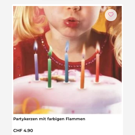
Partykerzen mit farbigen Flammen
Eis a
Regulärer Preis:
Regul
CHF 4.90
CHF 