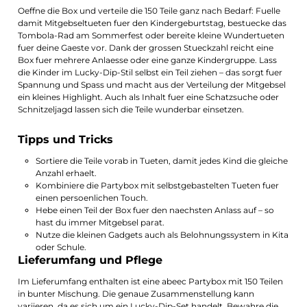
Oeffne die Box und verteile die 150 Teile ganz nach Bedarf: Fuelle
damit Mitgebseltueten fuer den Kindergeburtstag, bestuecke das
Tombola-Rad am Sommerfest oder bereite kleine Wundertueten
fuer deine Gaeste vor. Dank der grossen Stueckzahl reicht eine
Box fuer mehrere Anlaesse oder eine ganze Kindergruppe. Lass
die Kinder im Lucky-Dip-Stil selbst ein Teil ziehen – das sorgt fuer
Spannung und Spass und macht aus der Verteilung der Mitgebsel
ein kleines Highlight. Auch als Inhalt fuer eine Schatzsuche oder
Schnitzeljagd lassen sich die Teile wunderbar einsetzen.
Tipps und Tricks
Sortiere die Teile vorab in Tueten, damit jedes Kind die gleiche
Anzahl erhaelt.
Kombiniere die Partybox mit selbstgebastelten Tueten fuer
einen persoenlichen Touch.
Hebe einen Teil der Box fuer den naechsten Anlass auf – so
hast du immer Mitgebsel parat.
Nutze die kleinen Gadgets auch als Belohnungssystem in Kita
oder Schule.
Lieferumfang und Pflege
Im Lieferumfang enthalten ist eine abeec Partybox mit 150 Teilen
in bunter Mischung. Die genaue Zusammenstellung kann
variieren, da es sich um ein Lucky-Dip-Set handelt. Bewahre die