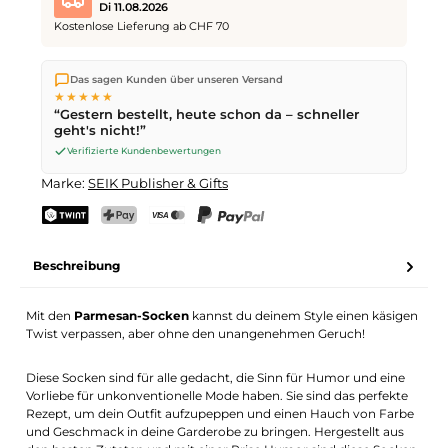
Di 11.08.2026
Kostenlose Lieferung ab CHF 70
Wir versenden direkt aus unserem Lager in Kriens. Ab
CHF 70
Das sagen Kunden über unseren Versand
ist die Lieferung kostenlos. Bestellungen bis
17 Uhr
(Mo–Fr)
★★★★★
werden noch am selben Tag versendet – Zustellung am
“Gestern bestellt, heute schon da – schneller
nächsten Werktag
mit der Schweizerischen Post.
geht's nicht!”
Verifizierte Kundenbewertungen
Marke:
SEIK Publisher & Gifts
TWINT
PostFinance Pay
Kreditkarte (Visa, Mastercard)
PayPal
Beschreibung
Mit den
Parmesan-Socken
kannst du deinem Style einen käsigen
Twist verpassen, aber ohne den unangenehmen Geruch!
Diese Socken sind für alle gedacht, die Sinn für Humor und eine
Vorliebe für unkonventionelle Mode haben. Sie sind das perfekte
Rezept, um dein Outfit aufzupeppen und einen Hauch von Farbe
und Geschmack in deine Garderobe zu bringen. Hergestellt aus