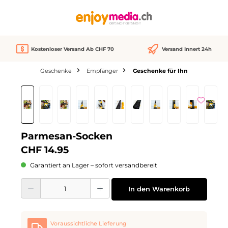
alt springen
Kostenloser Versand Ab CHF 70
Versand Innert 24h
Geschenke
Empfänger
Geschenke für Ihn
Bildergalerie überspringen
Parmesan-Socken
CHF 14.95
Garantiert an Lager – sofort versandbereit
Produkt Anzahl: Gib den gewünschten Wert ein oder benutze die Schaltflächen
In den Warenkorb
Voraussichtliche Lieferung