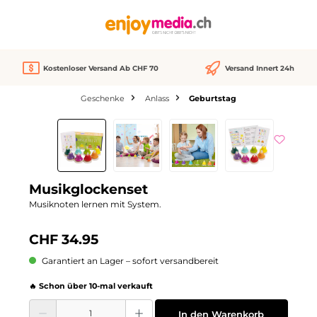
alt springen
Kostenloser Versand Ab CHF 70
Versand Innert 24h
Geschenke
Anlass
Geburtstag
Bildergalerie überspringen
Musikglockenset
Musiknoten lernen mit System.
CHF 34.95
Garantiert an Lager – sofort versandbereit
🔥 Schon über 10-mal verkauft
Produkt Anzahl: Gib den gewünschten Wert ein oder benutze die Schaltflächen
In den Warenkorb