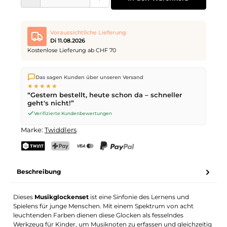
Voraussichtliche Lieferung
Di 11.08.2026
Kostenlose Lieferung ab CHF 70
Wir versenden direkt aus unserem Lager in Kriens. Ab
CHF 70
Das sagen Kunden über unseren Versand
ist die Lieferung kostenlos. Bestellungen bis
17 Uhr
(Mo–Fr)
★★★★★
werden noch am selben Tag versendet – Zustellung am
“Gestern bestellt, heute schon da – schneller
nächsten Werktag
mit der Schweizerischen Post.
geht's nicht!”
Verifizierte Kundenbewertungen
Marke:
Twiddlers
TWINT
PostFinance Pay
Kreditkarte (Visa, Mastercard)
PayPal
Beschreibung
Dieses
Musikglockenset
ist eine Sinfonie des Lernens und
Spielens für junge Menschen. Mit einem Spektrum von acht
leuchtenden Farben dienen diese Glocken als fesselndes
Werkzeug für Kinder, um Musiknoten zu erfassen und gleichzeitig