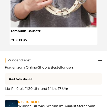
Tamburin-Bausatz
5 Se
Regulärer Preis:
Regul
CHF 19.95
CHF 
Kundendienst
Fragen zum Online-Shop & Bestellungen:
041 526 04 52
Mo-Fr, 9 bis 11:30 Uhr und 14 bis 17 Uhr
NEU IM BLOG
Wünsch Dir was: Warum im August Sterne vom