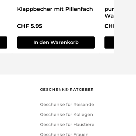
Klappbecher mit Pillenfach
puregreen
Wasserspa
Regulärer Preis:
Regulärer P
CHF 5.95
CHF 9.95
In den Warenkorb
In de
GESCHENKE-RATGEBER
Geschenke für Reisende
Geschenke für Kollegen
Geschenke für Haustiere
Geschenke für Frauen