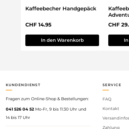
Kaffeebecher Handgepäck
Kaffeeb
Advent
Regulärer Preis:
Reguläre
CHF 14.95
CHF 29
In den Warenkorb
I
KUNDENDIENST
SERVICE
Fragen zum Online-Shop & Bestellungen:
FAQ
Kontakt
041 526 04 52
Mo-Fr, 9 bis 11:30 Uhr und
14 bis 17 Uhr
Versandinfo
Zahlung