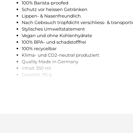
100% Barista-proofed
Schutz vor heissen Getränken
Lippen- & Nasenfreundlich
Nach Gebrauch tropfdicht verschliess- & transport
Stylisches Umweltstatement
Vegan und ohne Kohlenhydrate
100% BPA- und schadstofffrei
100% recycelbar
Klima- und CO2-neutral produziert
Quality Made in Germany
Inhalt 350 ml
Gewicht: 115 g
Grösse: 13 x 9 x 9 cm