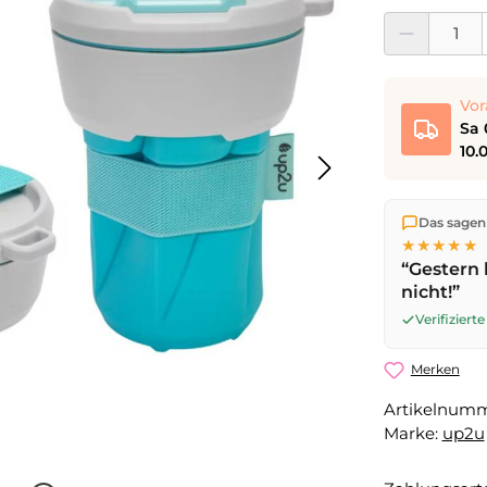
Produkt Anzahl:
Vor
Sa 
10.
Wir versen
Das sagen
die Lieferu
★★★★★
noch am se
“Gestern 
Werktag
mi
nicht!”
Sa 08.08.2
Verifizier
Merken
Artikelnum
Marke:
up2u