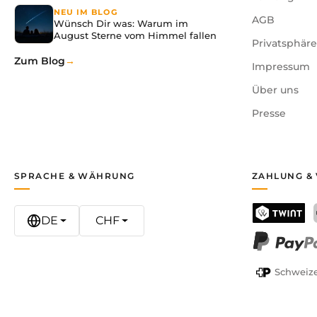
NEU IM BLOG
AGB
Wünsch Dir was: Warum im
August Sterne vom Himmel fallen
Privatsphär
Zum Blog
Impressum
Über uns
Presse
SPRACHE & WÄHRUNG
ZAHLUNG &
DE
CHF
TWINT
PayPal
Schweize