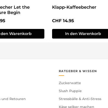
echer Let the
Klapp-Kaffeebecher
ure Begin
r Preis:
Regulärer Preis:
.95
CHF 14.95
n den Warenkorb
In den Warenkorb
RATGEBER & WISSEN
Zuckerwatte
Slush Puppie
s und Retouren
Stressbälle & Anti-Stress
Käse selber machen