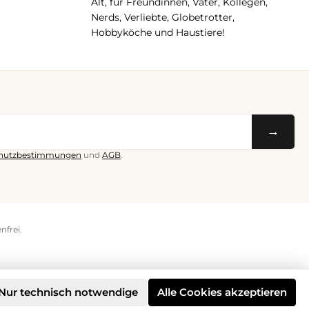
Alt, für Freundinnen, Väter, Kollegen,
Nerds, Verliebte, Globetrotter,
Hobbyköche und Haustiere!
→
hutzbestimmungen
und
AGB
.
nfrei.
Nur technisch notwendige
Alle Cookies akzeptieren