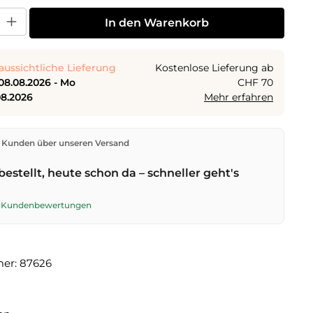
 Gib den gewünschten Wert ein oder benutze die Schaltflächen um die Anza
In den Warenkorb
aussichtliche Lieferung
Kostenlose Lieferung ab
08.08.2026 - Mo
CHF 70
08.2026
Mehr erfahren
den direkt aus unserem Lager in Kriens. Ab
CHF 70
ist
 Kunden über unseren Versand
ng kostenlos. Bestellungen bis
17 Uhr
(Mo–Fr) werden
lben Tag versendet – Zustellung am
nächsten
bestellt, heute schon da – schneller geht's
t der Schweizerischen Post. Samstagszustellung am
026
für CHF 9.95 – bestelle bis
Freitag, 17 Uhr
.
te Kundenbewertungen
mer:
87626