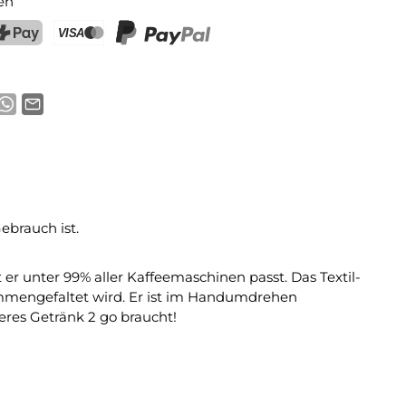
en
ostFinance Pay
Kreditkarte (Visa, Mastercard)
PayPal
ebrauch ist.
er unter 99% aller Kaffeemaschinen passt. Das Textil-
mmengefaltet wird. Er ist im Handumdrehen
eres Getränk 2 go braucht!