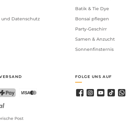
Batik & Tie Dye
e und Datenschutz
Bonsai pflegen
Party-Geschirr
Samen & Anzucht
Sonnenfinsternis
 VERSAND
FOLGE UNS AUF
Facebook
Instagram
YouTube
TikTok
WhatsA
PostFinance Pay
Kreditkarte (Visa, Mastercard)
rische Post