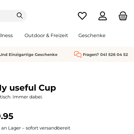
Du hast 0 Produkte au
lness
Outdoor & Freizeit
Geschenke
 Und Einzigartige Geschenke
Fragen? 041 526 04 52
y useful Cup
ktisch. Immer dabei.
.95
 an Lager – sofort versandbereit