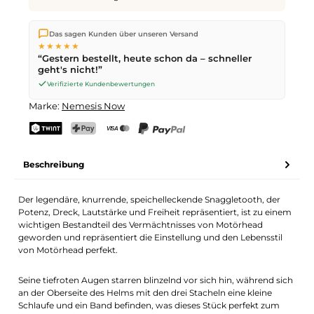
Wir versenden direkt aus unserem Lager in Kriens. Ab
CHF 70
Das sagen Kunden über unseren Versand
ist die Lieferung kostenlos. Bestellungen bis
17 Uhr
(Mo–Fr)
★★★★★
werden noch am selben Tag versendet – Zustellung am
“Gestern bestellt, heute schon da – schneller
nächsten Werktag
mit der Schweizerischen Post.
geht's nicht!”
Samstagszustellung am
Sa 08.08.2026
für CHF 9.95 – bestelle
bis
Freitag, 17 Uhr
.
Verifizierte Kundenbewertungen
Marke:
Nemesis Now
TWINT
PostFinance Pay
Kreditkarte (Visa, Mastercard)
PayPal
Beschreibung
Der legendäre, knurrende, speichelleckende Snaggletooth, der
Potenz, Dreck, Lautstärke und Freiheit repräsentiert, ist zu einem
wichtigen Bestandteil des Vermächtnisses von Motörhead
geworden und repräsentiert die Einstellung und den Lebensstil
von Motörhead perfekt.
Seine tiefroten Augen starren blinzelnd vor sich hin, während sich
an der Oberseite des Helms mit den drei Stacheln eine kleine
Schlaufe und ein Band befinden, was dieses Stück perfekt zum