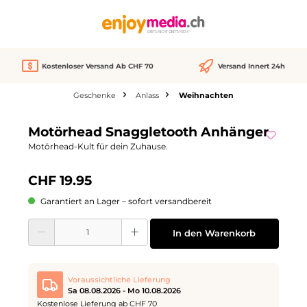
alt springen
Kostenloser Versand Ab CHF 70
Versand Innert 24h
Geschenke
Anlass
Weihnachten
Bildergalerie überspringen
Motörhead Snaggletooth Anhänger
Motörhead-Kult für dein Zuhause.
CHF 19.95
Garantiert an Lager – sofort versandbereit
Produkt Anzahl: Gib den gewünschten Wert ein oder benutze die Schaltflächen
In den Warenkorb
Voraussichtliche Lieferung
Sa 08.08.2026 - Mo 10.08.2026
Kostenlose Lieferung ab CHF 70