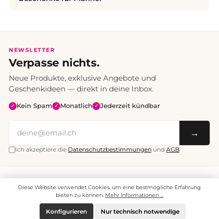
NEWSLETTER
Verpasse nichts.
Neue Produkte, exklusive Angebote und
Geschenkideen — direkt in deine Inbox.
Kein Spam
Monatlich
Jederzeit kündbar
✓
✓
✓
→
Ich akzeptiere die
Datenschutzbestimmungen
und
AGB
.
Alle Preise inklusive Mehrwertsteuer. Versand CHF 6.95, ab CHF 70
Diese Website verwendet Cookies, um eine bestmögliche Erfahrung
versandkostenfrei.
© 2008 - 2026 enjoymedia.ch - Alle Rechte vorbehalten.
bieten zu können.
Mehr Informationen ...
Konfigurieren
Nur technisch notwendige