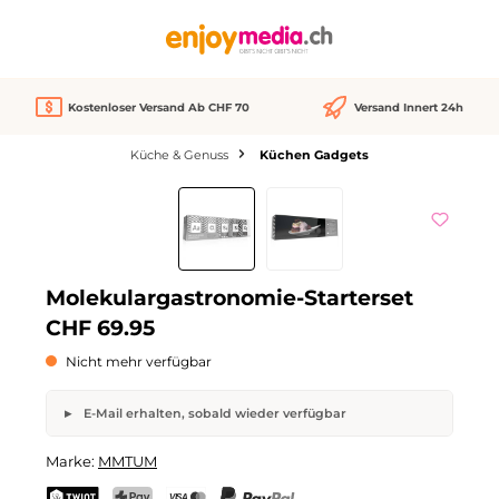
alt springen
Kostenloser Versand Ab CHF 70
Versand Innert 24h
Küche & Genuss
Küchen Gadgets
Bildergalerie überspringen
Nicht verfügbar
Molekulargastronomie-Starterset
CHF 69.95
Nicht mehr verfügbar
E-Mail erhalten, sobald wieder verfügbar
Molekulargastronomie-Starterset
Marke:
MMTUM