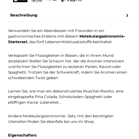
Dein Name
E-Mail-Adresse
TWINT
PostFinance Pay
Kreditkarte (Visa, Mastercard)
PayPal
Beschreibung
Benachrichtigung aktivieren
Verwandeln Sie ein Abendessen mit Freunden in ein
gastronomisches Erlebnis mit diesem
Molekulargastronomie-
Starterset
, das fünf Lebensmittelzusatzstoffe beinhaltet.
Verkapseln Sie Flüssigkeiten in Blasen, die in Ihrem Mund
zerplatzen! Stellen Sie Schaum her, der die Aromen intensiviert
und formen Sie Flüssigkeiten zu leckeren Perlen, Ravioli oder
Spaghetti. Trotzen Sie der Schwerkraft, indem Sie Aromen einen
schwebenden Twist geben
Lernen Sie, wie man ein dekonstruiertes Muschel-Risotto, eine
eingekapselte Piña Colada, Schokoladen-Spaghetti oder
pfeffrigen Kaviar zubereitet...
Andere Molekulargastronomie- Sets, mit den benötigten
Utensilien finden Sie ebenfalls bei uns im Shop.
Eigenschaften: