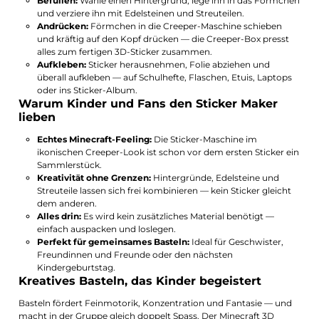
Befüllen:
Wähle einen Hintergrund, lege ihn in das Förmchen
und verziere ihn mit Edelsteinen und Streuteilen.
Andrücken:
Förmchen in die Creeper-Maschine schieben
und kräftig auf den Kopf drücken — die Creeper-Box presst
alles zum fertigen 3D-Sticker zusammen.
Aufkleben:
Sticker herausnehmen, Folie abziehen und
überall aufkleben — auf Schulhefte, Flaschen, Etuis, Laptops
oder ins Sticker-Album.
Warum Kinder und Fans den Sticker Maker
lieben
Echtes Minecraft-Feeling:
Die Sticker-Maschine im
ikonischen Creeper-Look ist schon vor dem ersten Sticker ein
Sammlerstück.
Kreativität ohne Grenzen:
Hintergründe, Edelsteine und
Streuteile lassen sich frei kombinieren — kein Sticker gleicht
dem anderen.
Alles drin:
Es wird kein zusätzliches Material benötigt —
einfach auspacken und loslegen.
Perfekt für gemeinsames Basteln:
Ideal für Geschwister,
Freundinnen und Freunde oder den nächsten
Kindergeburtstag.
Kreatives Basteln, das Kinder begeistert
Basteln fördert Feinmotorik, Konzentration und Fantasie — und
macht in der Gruppe gleich doppelt Spass. Der Minecraft 3D