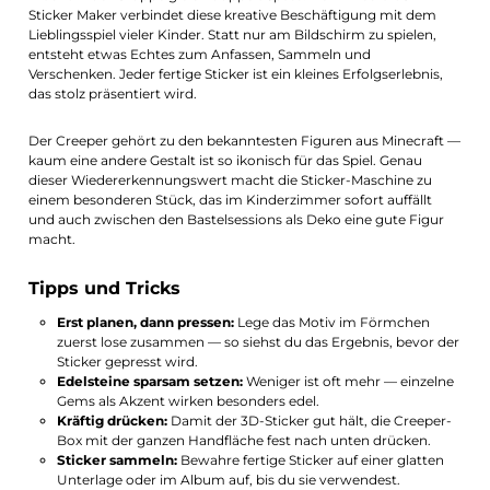
Sticker Maker verbindet diese kreative Beschäftigung mit dem
Lieblingsspiel vieler Kinder. Statt nur am Bildschirm zu spielen,
entsteht etwas Echtes zum Anfassen, Sammeln und
Verschenken. Jeder fertige Sticker ist ein kleines Erfolgserlebnis,
das stolz präsentiert wird.
Der Creeper gehört zu den bekanntesten Figuren aus Minecraft —
kaum eine andere Gestalt ist so ikonisch für das Spiel. Genau
dieser Wiedererkennungswert macht die Sticker-Maschine zu
einem besonderen Stück, das im Kinderzimmer sofort auffällt
und auch zwischen den Bastelsessions als Deko eine gute Figur
macht.
Tipps und Tricks
Erst planen, dann pressen:
Lege das Motiv im Förmchen
zuerst lose zusammen — so siehst du das Ergebnis, bevor der
Sticker gepresst wird.
Edelsteine sparsam setzen:
Weniger ist oft mehr — einzelne
Gems als Akzent wirken besonders edel.
Kräftig drücken:
Damit der 3D-Sticker gut hält, die Creeper-
Box mit der ganzen Handfläche fest nach unten drücken.
Sticker sammeln:
Bewahre fertige Sticker auf einer glatten
Unterlage oder im Album auf, bis du sie verwendest.