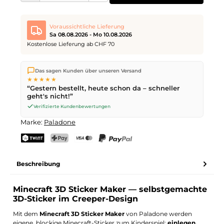
Voraussichtliche Lieferung
Sa 08.08.2026 - Mo 10.08.2026
Kostenlose Lieferung ab CHF 70
Wir versenden direkt aus unserem Lager in Kriens. Ab
CHF 70
Das sagen Kunden über unseren Versand
ist die Lieferung kostenlos. Bestellungen bis
17 Uhr
(Mo–Fr)
★★★★★
werden noch am selben Tag versendet – Zustellung am
“Gestern bestellt, heute schon da – schneller
nächsten Werktag
mit der Schweizerischen Post.
geht's nicht!”
Samstagszustellung am
Sa 08.08.2026
für CHF 9.95 – bestelle
bis
Freitag, 17 Uhr
.
Verifizierte Kundenbewertungen
Marke:
Paladone
TWINT
PostFinance Pay
Kreditkarte (Visa, Mastercard)
PayPal
Beschreibung
Minecraft 3D Sticker Maker — selbstgemachte
3D-Sticker im Creeper-Design
Mit dem
Minecraft 3D Sticker Maker
von Paladone werden
eigene, blockige Minecraft-Sticker zum Kinderspiel:
einlegen,