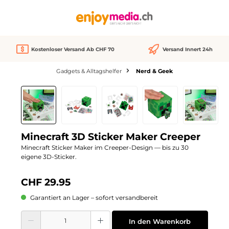
alt springen
Kostenloser Versand Ab CHF 70
Versand Innert 24h
Gadgets & Alltagshelfer
Nerd & Geek
Bildergalerie überspringen
Minecraft 3D Sticker Maker Creeper
Minecraft Sticker Maker im Creeper-Design — bis zu 30
eigene 3D-Sticker.
CHF 29.95
Garantiert an Lager – sofort versandbereit
Produkt Anzahl: Gib den gewünschten Wert ein oder benutze die Schaltflächen
In den Warenkorb