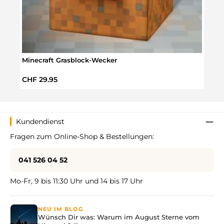
Minecraft Grasblock-Wecker
Mine
Regulärer Preis:
Regul
CHF 29.95
CHF 
Kundendienst
Fragen zum Online-Shop & Bestellungen:
041 526 04 52
Mo-Fr, 9 bis 11:30 Uhr und 14 bis 17 Uhr
NEU IM BLOG
Wünsch Dir was: Warum im August Sterne vom