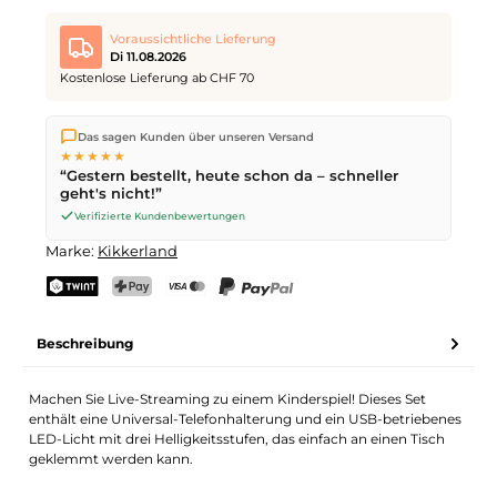
Voraussichtliche Lieferung
Di 11.08.2026
Kostenlose Lieferung ab CHF 70
Wir versenden direkt aus unserem Lager in Kriens. Ab
CHF 70
Das sagen Kunden über unseren Versand
ist die Lieferung kostenlos. Bestellungen bis
17 Uhr
(Mo–Fr)
★★★★★
werden noch am selben Tag versendet – Zustellung am
“Gestern bestellt, heute schon da – schneller
nächsten Werktag
mit der Schweizerischen Post.
geht's nicht!”
Verifizierte Kundenbewertungen
Marke:
Kikkerland
TWINT
PostFinance Pay
Kreditkarte (Visa, Mastercard)
PayPal
Beschreibung
Machen Sie Live-Streaming zu einem Kinderspiel! Dieses Set
enthält eine Universal-Telefonhalterung und ein USB-betriebenes
LED-Licht mit drei Helligkeitsstufen, das einfach an einen Tisch
geklemmt werden kann.