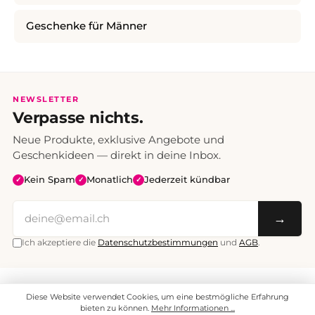
Geschenke für Männer
NEWSLETTER
Verpasse nichts.
Neue Produkte, exklusive Angebote und
Geschenkideen — direkt in deine Inbox.
Kein Spam
Monatlich
Jederzeit kündbar
✓
✓
✓
→
Ich akzeptiere die
Datenschutzbestimmungen
und
AGB
.
Alle Preise inklusive Mehrwertsteuer. Versand CHF 6.95, ab CHF 70
Diese Website verwendet Cookies, um eine bestmögliche Erfahrung
versandkostenfrei.
© 2008 - 2026 enjoymedia.ch - Alle Rechte vorbehalten.
bieten zu können.
Mehr Informationen ...