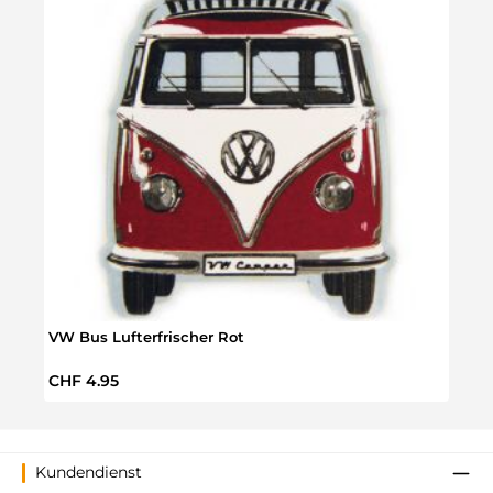
VW Bus Lufterfrischer Rot
Overd
Regulärer Preis:
Regul
CHF 4.95
CHF 
Kundendienst