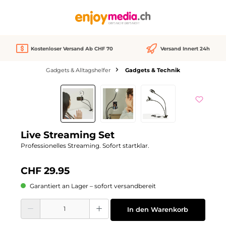
alt springen
Kostenloser Versand Ab CHF 70
Versand Innert 24h
Gadgets & Alltagshelfer
Gadgets & Technik
Bildergalerie überspringen
Live Streaming Set
Professionelles Streaming. Sofort startklar.
CHF 29.95
Garantiert an Lager – sofort versandbereit
Produkt Anzahl: Gib den gewünschten Wert ein oder benutze die Schaltflächen
In den Warenkorb