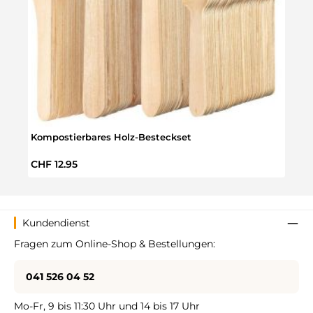
Kompostierbares Holz-Besteckset
40-te
Regulärer Preis:
Regul
CHF 12.95
CHF 
Kundendienst
Fragen zum Online-Shop & Bestellungen:
041 526 04 52
Mo-Fr, 9 bis 11:30 Uhr und 14 bis 17 Uhr