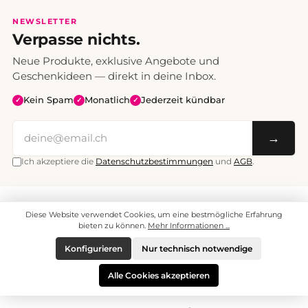
NEWSLETTER
Verpasse nichts.
Neue Produkte, exklusive Angebote und
Geschenkideen — direkt in deine Inbox.
Kein Spam
Monatlich
Jederzeit kündbar
✓
✓
✓
→
Ich akzeptiere die
Datenschutzbestimmungen
und
AGB
.
Alle Preise inklusive Mehrwertsteuer. Versand CHF 6.95, ab CHF 70
Diese Website verwendet Cookies, um eine bestmögliche Erfahrung
versandkostenfrei.
© 2008 - 2026 enjoymedia.ch - Alle Rechte vorbehalten.
bieten zu können.
Mehr Informationen ...
Konfigurieren
Nur technisch notwendige
Alle Cookies akzeptieren