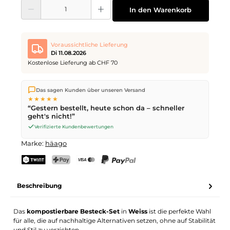
Produkt Anzahl: Gib den gewünschten Wert ein oder benutze die Schaltflächen
In den Warenkorb
Voraussichtliche Lieferung
Di 11.08.2026
Kostenlose Lieferung ab CHF 70
Wir versenden direkt aus unserem Lager in Kriens. Ab
CHF 70
Das sagen Kunden über unseren Versand
ist die Lieferung kostenlos. Bestellungen bis
17 Uhr
(Mo–Fr)
★★★★★
werden noch am selben Tag versendet – Zustellung am
“Gestern bestellt, heute schon da – schneller
nächsten Werktag
mit der Schweizerischen Post.
geht's nicht!”
Verifizierte Kundenbewertungen
Marke:
häago
TWINT
PostFinance Pay
Kreditkarte (Visa, Mastercard)
PayPal
Beschreibung
Das
kompostierbare Besteck-Set
in
Weiss
ist die perfekte Wahl
für alle, die auf nachhaltige Alternativen setzen, ohne auf Stabilität
und Stil zu verzichten.