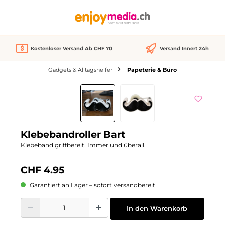
alt springen
Kostenloser Versand Ab CHF 70
Versand Innert 24h
Gadgets & Alltagshelfer
Papeterie & Büro
Bildergalerie überspringen
Klebebandroller Bart
Klebeband griffbereit. Immer und überall.
CHF 4.95
Garantiert an Lager – sofort versandbereit
Produkt Anzahl: Gib den gewünschten Wert ein oder benutze die Schaltflächen
In den Warenkorb