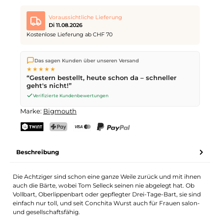
Voraussichtliche Lieferung
Di 11.08.2026
Kostenlose Lieferung ab CHF 70
Wir versenden direkt aus unserem Lager in Kriens. Ab
CHF 70
Das sagen Kunden über unseren Versand
ist die Lieferung kostenlos. Bestellungen bis
17 Uhr
(Mo–Fr)
★★★★★
werden noch am selben Tag versendet – Zustellung am
“Gestern bestellt, heute schon da – schneller
nächsten Werktag
mit der Schweizerischen Post.
geht's nicht!”
Verifizierte Kundenbewertungen
Marke:
Bigmouth
TWINT
PostFinance Pay
Kreditkarte (Visa, Mastercard)
PayPal
Beschreibung
Die Achtziger sind schon eine ganze Weile zurück und mit ihnen
auch die Bärte, wobei Tom Selleck seinen nie abgelegt hat. Ob
Vollbart, Oberlippenbart oder gepflegter Drei-Tage-Bart, sie sind
einfach nur toll, und seit Conchita Wurst auch für Frauen salon-
und gesellschaftsfähig.