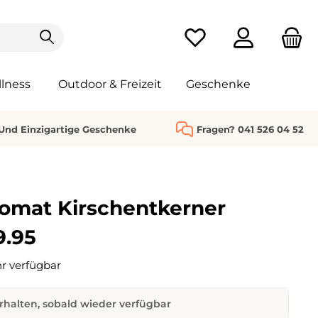
Du hast 0 Produkte au
lness
Outdoor & Freizeit
Geschenke
 Und Einzigartige Geschenke
Fragen? 041 526 04 52
omat Kirschentkerner
9.95
r verfügbar
rhalten, sobald wieder verfügbar