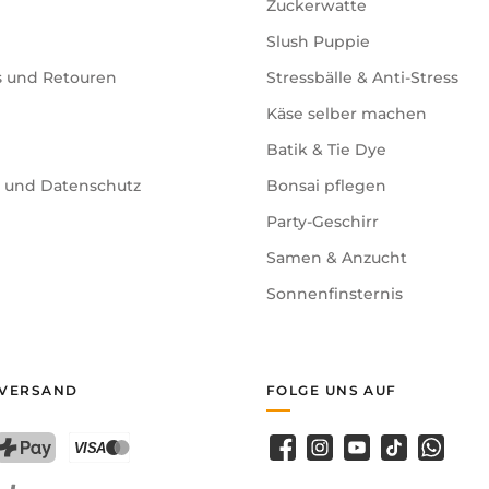
Zuckerwatte
Slush Puppie
s und Retouren
Stressbälle & Anti-Stress
Käse selber machen
Batik & Tie Dye
e und Datenschutz
Bonsai pflegen
Party-Geschirr
Samen & Anzucht
Sonnenfinsternis
 VERSAND
FOLGE UNS AUF
Facebook
Instagram
YouTube
TikTok
WhatsA
PostFinance Pay
Kreditkarte (Visa, Mastercard)