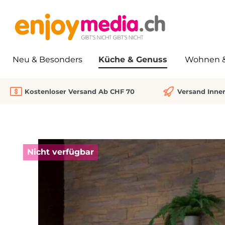
springen
Zur Hauptnavigation springen
Neu & Besonders
Küche & Genuss
Wohnen & 
Kostenloser Versand Ab CHF 70
Versand Inne
Bildergalerie überspringen
Nicht verfügbar