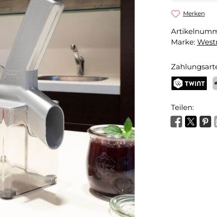
Kirschoma
Merken
Artikelnum
Dein Name
Marke:
West
Zahlungsart
Benachri
TWINT
P
Teilen: