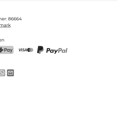
t Kirschentkerner
mer:
86664
E-Mail-Adresse
mark
en
chtigung aktivieren
ostFinance Pay
Kreditkarte (Visa, Mastercard)
PayPal