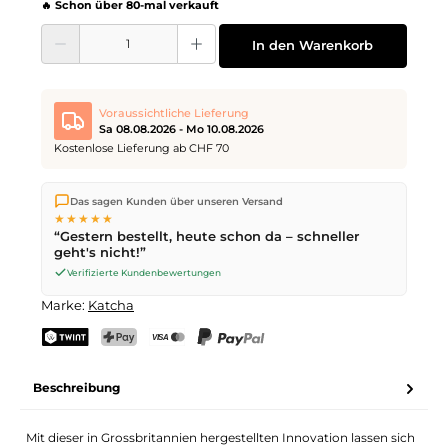
🔥 Schon über 80-mal verkauft
Produkt Anzahl: Gib den gewünschten Wert ein oder benutze die Schaltflächen
In den Warenkorb
Voraussichtliche Lieferung
Sa 08.08.2026 - Mo 10.08.2026
Kostenlose Lieferung ab CHF 70
Wir versenden direkt aus unserem Lager in Kriens. Ab
CHF 70
Das sagen Kunden über unseren Versand
ist die Lieferung kostenlos. Bestellungen bis
17 Uhr
(Mo–Fr)
★★★★★
werden noch am selben Tag versendet – Zustellung am
“Gestern bestellt, heute schon da – schneller
nächsten Werktag
mit der Schweizerischen Post.
geht's nicht!”
Samstagszustellung am
Sa 08.08.2026
für CHF 9.95 – bestelle
bis
Freitag, 17 Uhr
.
Verifizierte Kundenbewertungen
Marke:
Katcha
TWINT
PostFinance Pay
Kreditkarte (Visa, Mastercard)
PayPal
Beschreibung
Mit dieser in Grossbritannien hergestellten Innovation lassen sich