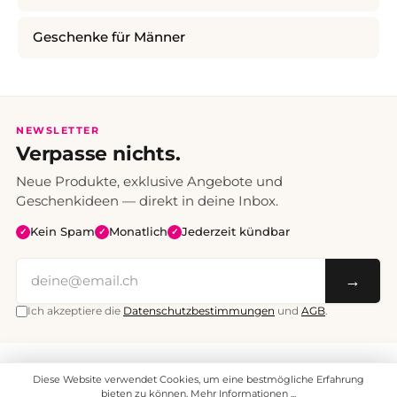
Geschenke für Männer
NEWSLETTER
Verpasse nichts.
Neue Produkte, exklusive Angebote und
Geschenkideen — direkt in deine Inbox.
Kein Spam
Monatlich
Jederzeit kündbar
✓
✓
✓
→
Ich akzeptiere die
Datenschutzbestimmungen
und
AGB
.
Alle Preise inklusive Mehrwertsteuer. Versand CHF 6.95, ab CHF 70
Diese Website verwendet Cookies, um eine bestmögliche Erfahrung
versandkostenfrei.
© 2008 - 2026 enjoymedia.ch - Alle Rechte vorbehalten.
bieten zu können.
Mehr Informationen ...