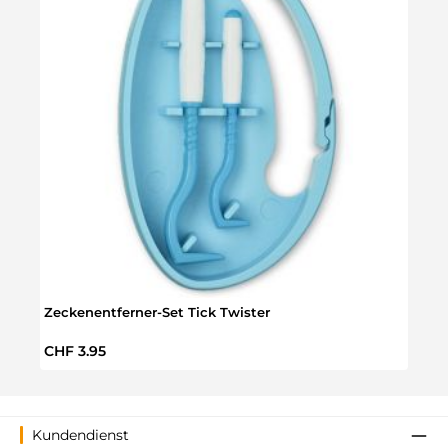
Zeckenentferner-Set Tick Twister
Crea
Regulärer Preis:
Regul
CHF 3.95
CHF 
Kundendienst