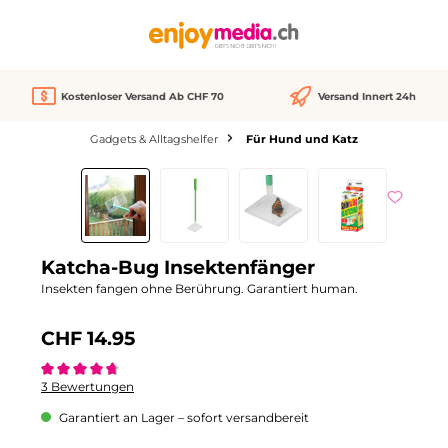
alt springen
Kostenloser Versand Ab CHF 70
Versand Innert 24h
Gadgets & Alltagshelfer
Für Hund und Katz
Bildergalerie überspringen
Katcha-Bug Insektenfänger
Insekten fangen ohne Berührung. Garantiert human.
CHF 14.95
Durchschnittliche Bewertung von 4.6 von 5 Sternen
3 Bewertungen
Garantiert an Lager – sofort versandbereit