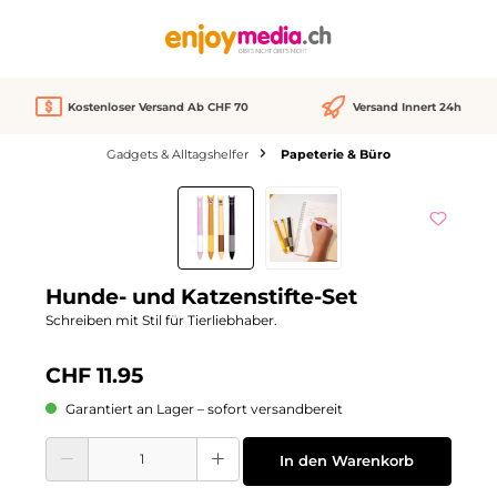
alt springen
Kostenloser Versand Ab CHF 70
Versand Innert 24h
Gadgets & Alltagshelfer
Papeterie & Büro
Bildergalerie überspringen
Hunde- und Katzenstifte-Set
Schreiben mit Stil für Tierliebhaber.
CHF 11.95
Garantiert an Lager – sofort versandbereit
Produkt Anzahl: Gib den gewünschten Wert ein oder benutze die Schaltflächen
In den Warenkorb