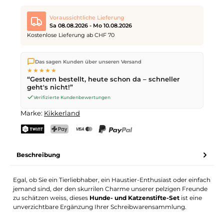
Voraussichtliche Lieferung
Sa 08.08.2026 - Mo 10.08.2026
Kostenlose Lieferung ab CHF 70
Wir versenden direkt aus unserem Lager in Kriens. Ab
CHF 70
Das sagen Kunden über unseren Versand
ist die Lieferung kostenlos. Bestellungen bis
17 Uhr
(Mo–Fr)
★★★★★
werden noch am selben Tag versendet – Zustellung am
“Gestern bestellt, heute schon da – schneller
nächsten Werktag
mit der Schweizerischen Post.
geht's nicht!”
Samstagszustellung am
Sa 08.08.2026
für CHF 9.95 – bestelle
bis
Freitag, 17 Uhr
.
Verifizierte Kundenbewertungen
Marke:
Kikkerland
TWINT
PostFinance Pay
Kreditkarte (Visa, Mastercard)
PayPal
Beschreibung
Egal, ob Sie ein Tierliebhaber, ein Haustier-Enthusiast oder einfach
jemand sind, der den skurrilen Charme unserer pelzigen Freunde
zu schätzen weiss, dieses
Hunde- und Katzenstifte-Set
ist eine
unverzichtbare Ergänzung Ihrer Schreibwarensammlung.