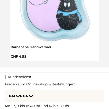
Barbapapa Handwärmer
Kuro
Regulärer Preis:
Regul
CHF 4.95
CHF 
Kundendienst
Fragen zum Online-Shop & Bestellungen:
041 526 04 52
Mo-Fr, 9 bis 11:30 Uhr und 14 bis 17 Uhr