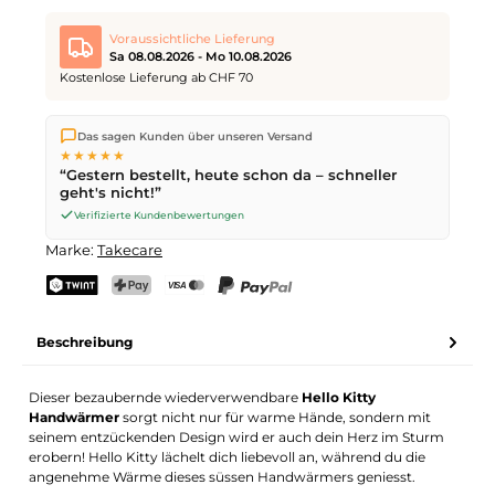
Voraussichtliche Lieferung
Sa 08.08.2026 - Mo 10.08.2026
Kostenlose Lieferung ab CHF 70
Wir versenden direkt aus unserem Lager in Kriens. Ab
CHF 70
Das sagen Kunden über unseren Versand
ist die Lieferung kostenlos. Bestellungen bis
17 Uhr
(Mo–Fr)
★★★★★
werden noch am selben Tag versendet – Zustellung am
“Gestern bestellt, heute schon da – schneller
nächsten Werktag
mit der Schweizerischen Post.
geht's nicht!”
Samstagszustellung am
Sa 08.08.2026
für CHF 9.95 – bestelle
bis
Freitag, 17 Uhr
.
Verifizierte Kundenbewertungen
Marke:
Takecare
TWINT
PostFinance Pay
Kreditkarte (Visa, Mastercard)
PayPal
Beschreibung
Dieser bezaubernde wiederverwendbare
Hello Kitty
Handwärmer
sorgt nicht nur für warme Hände, sondern mit
seinem entzückenden Design wird er auch dein Herz im Sturm
erobern! Hello Kitty lächelt dich liebevoll an, während du die
angenehme Wärme dieses süssen Handwärmers geniesst.