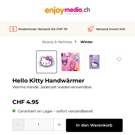
alt springen
Kostenloser Versand Ab CHF 70
Versand Innert 24h
Beauty & Wellness
Winter
Bildergalerie überspringen
Hello Kitty Handwärmer
Warme Hände. Jederzeit wiederverwendbar.
CHF 4.95
Garantiert an Lager – sofort versandbereit
Produkt Anzahl: Gib den gewünschten Wert ein oder benutze die Schaltflächen
In den Warenkorb