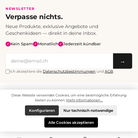
NEWSLETTER
Verpasse nichts.
Neue Produkte, exklusive Angebote und
Geschenkideen — direkt in deine Inbox.
Kein Spam
Monatlich
Jederzeit kündbar
✓
✓
✓
→
Ich akzeptiere die
Datenschutzbestimmungen
und
AGB
.
Alle Preise inklusive Mehrwertsteuer. Versand CHF 6.95, ab CHF 70
Diese Website verwendet Cookies, um eine bestmögliche Erfahrung
versandkostenfrei.
© 2008 - 2026 enjoymedia.ch - Alle Rechte vorbehalten.
bieten zu können.
Mehr Informationen ...
Konfigurieren
Nur technisch notwendige
Alle Cookies akzeptieren