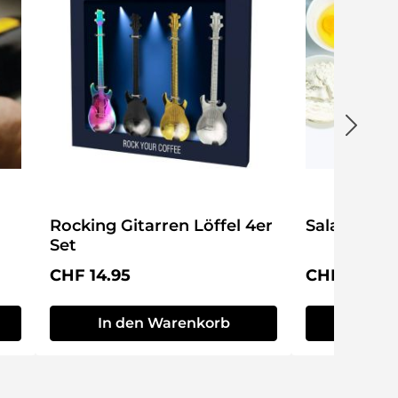
Rocking Gitarren Löffel 4er
Salatbeste
Set
Regulärer Preis:
Regulärer P
CHF 14.95
CHF 19.95
In den Warenkorb
In de