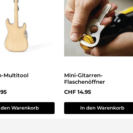
n-Multitool
Mini-Gitarren-
Flaschenöffner
r Preis:
Regulärer Preis:
.95
CHF 14.95
n den Warenkorb
In den Warenkorb