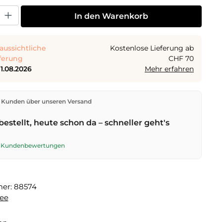
 Gib den gewünschten Wert ein oder benutze die Schaltflächen um die Anza
In den Warenkorb
aussichtliche
Kostenlose Lieferung ab
ferung
CHF 70
11.08.2026
Mehr erfahren
den direkt aus unserem Lager in Kriens. Ab
CHF 70
ist
 Kunden über unseren Versand
ng kostenlos. Bestellungen bis
17 Uhr
(Mo–Fr) werden
lben Tag versendet – Zustellung am
nächsten
bestellt, heute schon da – schneller geht's
t der Schweizerischen Post.
te Kundenbewertungen
mer:
88574
ee