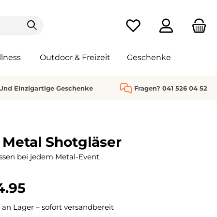
Du hast 0 Produkte au
lness
Outdoor & Freizeit
Geschenke
 Und Einzigartige Geschenke
Fragen? 041 526 04 52
Metal Shotgläser
tossen bei jedem Metal-Event.
4.95
 an Lager – sofort versandbereit