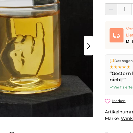
Produkt Anzahl:
Vor
Lie
Di 
Wir versen
Das sagen
die Lieferu
★★★★★
noch am se
“Gestern 
Werktag
mi
nicht!”
Verifizier
Merken
Artikelnum
Marke:
Wink