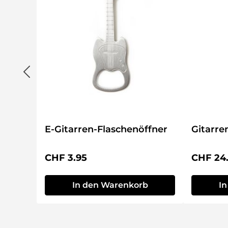
E-Gitarren-Flaschenöffner
Gitarre
Regulärer Preis:
Reguläre
CHF 3.95
CHF 24
In den Warenkorb
I