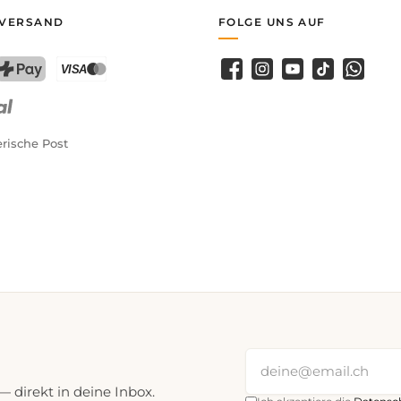
 VERSAND
FOLGE UNS AUF
Facebook
Instagram
YouTube
TikTok
WhatsA
PostFinance Pay
Kreditkarte (Visa, Mastercard)
rische Post
direkt in deine Inbox.