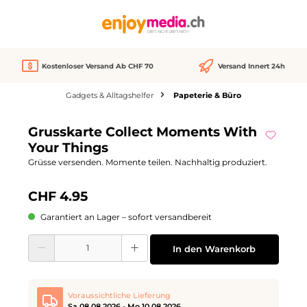
alt springen
Kostenloser Versand Ab CHF 70
Versand Innert 24h
Gadgets & Alltagshelfer
Papeterie & Büro
Bildergalerie überspringen
Grusskarte Collect Moments With
Your Things
Grüsse versenden. Momente teilen. Nachhaltig produziert.
CHF 4.95
Garantiert an Lager – sofort versandbereit
Produkt Anzahl: Gib den gewünschten Wert ein oder benutze die Schaltflächen
In den Warenkorb
Voraussichtliche Lieferung
Sa 08.08.2026 - Mo 10.08.2026