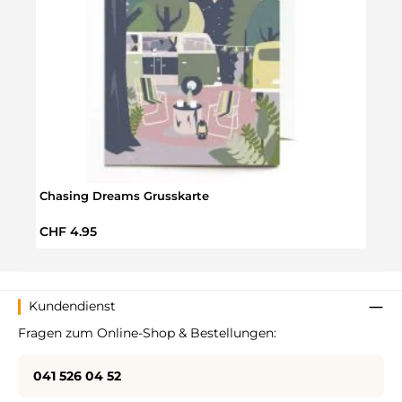
Chasing Dreams Grusskarte
Gonde
Regulärer Preis:
Regul
CHF 4.95
CHF 
Kundendienst
Fragen zum Online-Shop & Bestellungen:
041 526 04 52