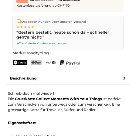
Kostenlose Lieferung ab CHF 70
Wir versenden direkt aus unserem Lager in Kriens. Ab
CHF 70
Das sagen Kunden über unseren Versand
ist die Lieferung kostenlos. Bestellungen bis
17 Uhr
(Mo–Fr)
★★★★★
werden noch am selben Tag versendet – Zustellung am
“Gestern bestellt, heute schon da – schneller
nächsten Werktag
mit der Schweizerischen Post.
geht's nicht!”
Samstagszustellung am
Sa 08.08.2026
für CHF 9.95 – bestelle
bis
Freitag, 17 Uhr
.
Verifizierte Kundenbewertungen
Marke:
roadtyping
TWINT
PostFinance Pay
Kreditkarte (Visa, Mastercard)
PayPal
Beschreibung
Schreib doch mal wieder!
Die
Grusskarte Collect Moments With Your Things
ist perfekt
zum Verschicken von unterwegs oder zum Verschenken. Eine
grossartige Karte für Traveller, Surfer und Radler!
Eigenschaften: