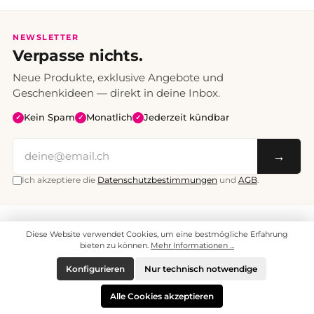
NEWSLETTER
Verpasse nichts.
Neue Produkte, exklusive Angebote und
Geschenkideen — direkt in deine Inbox.
Kein Spam
Monatlich
Jederzeit kündbar
✓
✓
✓
→
Ich akzeptiere die
Datenschutzbestimmungen
und
AGB
.
Alle Preise inklusive Mehrwertsteuer. Versand CHF 6.95, ab CHF 70
Diese Website verwendet Cookies, um eine bestmögliche Erfahrung
versandkostenfrei.
© 2008 - 2026 enjoymedia.ch - Alle Rechte vorbehalten.
bieten zu können.
Mehr Informationen ...
Konfigurieren
Nur technisch notwendige
Alle Cookies akzeptieren