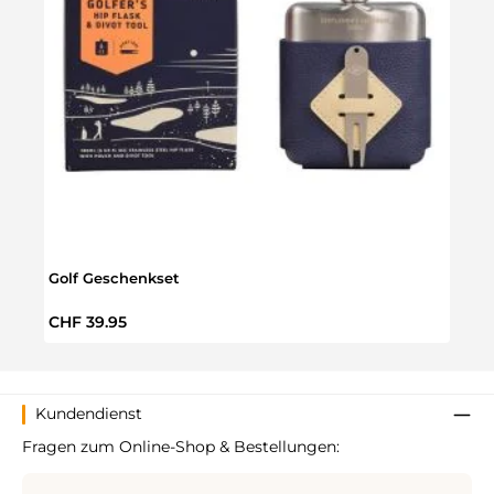
Golf Geschenkset
Golf 
Regulärer Preis:
Regul
CHF 39.95
CHF 
Kundendienst
Fragen zum Online-Shop & Bestellungen: