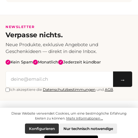
NEWSLETTER
Verpasse nichts.
Neue Produkte, exklusive Angebote und
Geschenkideen — direkt in deine Inbox.
Kein Spam
Monatlich
Jederzeit kündbar
✓
✓
✓
→
Ich akzeptiere die
Datenschutzbestimmungen
und
AGB
.
Alle Preise inklusive Mehrwertsteuer. Versand CHF 6.95, ab CHF 70
Diese Website verwendet Cookies, um eine bestmögliche Erfahrung
versandkostenfrei.
© 2008 - 2026 enjoymedia.ch - Alle Rechte vorbehalten.
bieten zu können.
Mehr Informationen ...
Konfigurieren
Nur technisch notwendige