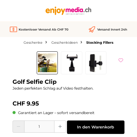
alt springen
Kostenloser Versand Ab CHF 70
Versand Innert 24h
Geschenke
Geschenkideen
Stocking Fillers
Bildergalerie überspringen
Golf Selfie Clip
Jeden perfekten Schlag auf Video festhalten.
CHF 9.95
Garantiert an Lager – sofort versandbereit
Produkt Anzahl: Gib den gewünschten Wert ein oder benutze die Schaltflächen
In den Warenkorb