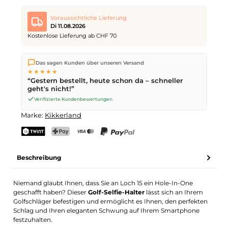
Voraussichtliche Lieferung
Di 11.08.2026
Kostenlose Lieferung ab CHF 70
Wir versenden direkt aus unserem Lager in Kriens. Ab
CHF 70
Das sagen Kunden über unseren Versand
ist die Lieferung kostenlos. Bestellungen bis
17 Uhr
(Mo–Fr)
★★★★★
werden noch am selben Tag versendet – Zustellung am
“Gestern bestellt, heute schon da – schneller
nächsten Werktag
mit der Schweizerischen Post.
geht's nicht!”
Verifizierte Kundenbewertungen
Marke:
Kikkerland
TWINT
PostFinance Pay
Kreditkarte (Visa, Mastercard)
PayPal
Beschreibung
Niemand glaubt Ihnen, dass Sie an Loch 15 ein Hole-In-One
geschafft haben? Dieser
Golf-Selfie-Halter
lässt sich an Ihrem
Golfschläger befestigen und ermöglicht es Ihnen, den perfekten
Schlag und Ihren eleganten Schwung auf Ihrem Smartphone
festzuhalten.