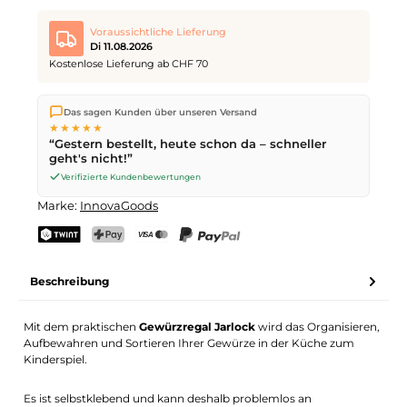
Voraussichtliche Lieferung
Di 11.08.2026
Kostenlose Lieferung ab CHF 70
Wir versenden direkt aus unserem Lager in Kriens. Ab
CHF 70
Das sagen Kunden über unseren Versand
ist die Lieferung kostenlos. Bestellungen bis
17 Uhr
(Mo–Fr)
★★★★★
werden noch am selben Tag versendet – Zustellung am
“Gestern bestellt, heute schon da – schneller
nächsten Werktag
mit der Schweizerischen Post.
geht's nicht!”
Verifizierte Kundenbewertungen
Marke:
InnovaGoods
TWINT
PostFinance Pay
Kreditkarte (Visa, Mastercard)
PayPal
Beschreibung
Mit dem praktischen
Gewürzregal Jarlock
wird das Organisieren,
Aufbewahren und Sortieren Ihrer Gewürze in der Küche zum
Kinderspiel.
Es ist selbstklebend und kann deshalb problemlos an