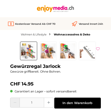
alt springen
Kostenloser Versand Ab CHF 70
Versand Innert 24h
Wohnen & Lifestyle
Wohnaccessoires & Deko
Bildergalerie überspringen
Gewürzregal Jarlock
Gewürze griffbereit. Ohne Bohren.
CHF 14.95
Garantiert an Lager – sofort versandbereit
Produkt Anzahl: Gib den gewünschten Wert ein oder benutze die Schaltflächen
In den Warenkorb