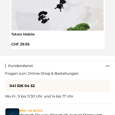
Totoro Mobile
DIY-
Regulärer Preis:
Regul
CHF 29.95
CHF 
Kundendienst
Fragen zum Online-Shop & Bestellungen:
041 526 04 52
Mo-Fr, 9 bis 11:30 Uhr und 14 bis 17 Uhr
NEU IM BLOG
Wünsch Dir was: Warum im August Sterne vom