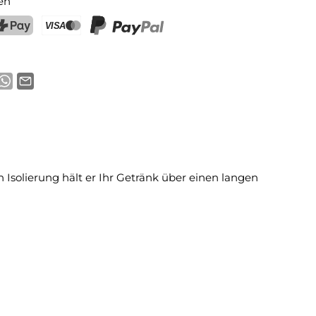
en
ostFinance Pay
Kreditkarte (Visa, Mastercard)
PayPal
Isolierung hält er Ihr Getränk über einen langen