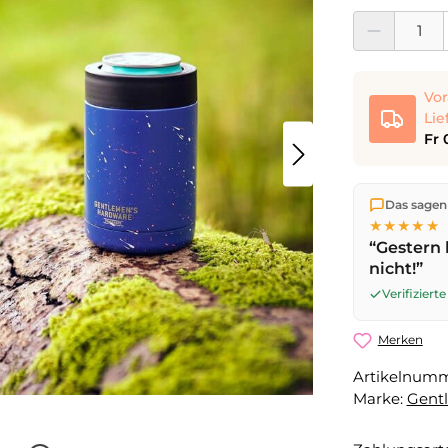
Produkt Anzahl:
Vor
Lie
Fr 
Wir versen
Das sagen
die Lieferu
★★★★★
noch am se
“Gestern 
Werktag
mi
nicht!”
Verifizier
Merken
Artikelnum
Marke:
Gent