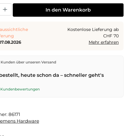
 Gib den gewünschten Wert ein oder benutze die Schaltflächen um die Anza
In den Warenkorb
aussichtliche
Kostenlose Lieferung ab
ferung
CHF 70
07.08.2026
Mehr erfahren
den direkt aus unserem Lager in Kriens. Ab
CHF 70
ist
 Kunden über unseren Versand
ng kostenlos. Bestellungen bis
17 Uhr
(Mo–Fr) werden
lben Tag versendet – Zustellung am
nächsten
bestellt, heute schon da – schneller geht's
t der Schweizerischen Post.
te Kundenbewertungen
mer:
86171
lemens Hardware