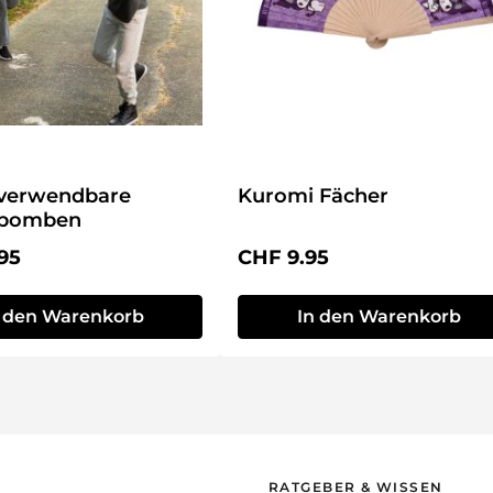
verwendbare
Kuromi Fächer
rbomben
r Preis:
Regulärer Preis:
95
CHF 9.95
n den Warenkorb
In den Warenkorb
RATGEBER & WISSEN