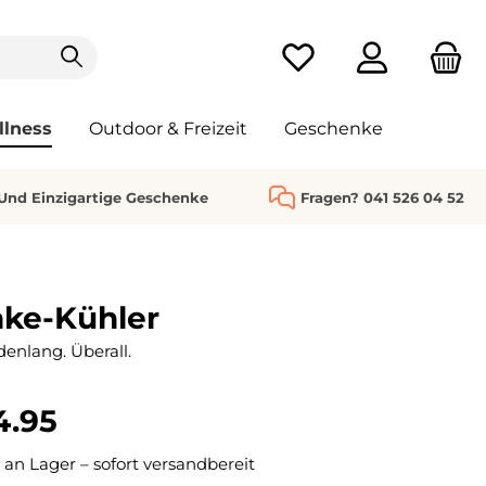
Du hast 0 Produkte au
llness
Outdoor & Freizeit
Geschenke
 Und Einzigartige Geschenke
Fragen? 041 526 04 52
nke-Kühler
denlang. Überall.
4.95
 an Lager – sofort versandbereit