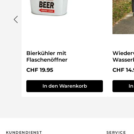
Bierkühler mit
Wieder
Flaschenöffner
Wasse
Regulärer Preis:
Reguläre
CHF 19.95
CHF 14.
In den Warenkorb
I
KUNDENDIENST
SERVICE