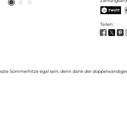
Zahlungsart
TWINT
P
Teilen:
össte Sommerhitze egal sein, denn dank der doppelwandigen 