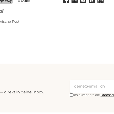
Facebook
Instagram
YouTube
TikTok
WhatsA
PostFinance Pay
Kreditkarte (Visa, Mastercard)
rische Post
direkt in deine Inbox.
Ich akzeptiere die
Datensc