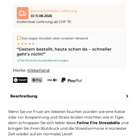
Voraussichtliche Lieferung
Di 11.08.2026
Kostenlose Lieferung ab CHF 70
Wir versenden direkt aus unserem Lager in Kriens. Ab
CHF 70
Das sagen Kunden über unseren Versand
ist die Lieferung kostenlos. Bestellungen bis
17 Uhr
(Mo–Fr)
★★★★★
werden noch am selben Tag versendet – Zustellung am
“Gestern bestellt, heute schon da – schneller
nächsten Werktag
mit der Schweizerischen Post.
geht's nicht!”
Verifizierte Kundenbewertungen
Marke:
Kikkerland
TWINT
PostFinance Pay
Kreditkarte (Visa, Mastercard)
PayPal
Beschreibung
Wenn Sie vor Frust am liebsten fauchen würden wie eine Katze
oder vor Anspannung und Stress brüllen möchten wie in Tiger,
dann schnappen Sie sich lieber diese
Feline Fire Stressbälle
und
bringen Sie Ihren Blutdruck und die Stresshormone in kürzester
Zeit wieder auf ein normales Level!