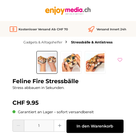
alt springen
Kostenloser Versand Ab CHF 70
Versand Innert 24h
Gadgets & Alltagshelfer
Stressbälle & Antistress
Bildergalerie überspringen
Feline Fire Stressbälle
Stress abbauen in Sekunden.
CHF 9.95
Garantiert an Lager – sofort versandbereit
Produkt Anzahl: Gib den gewünschten Wert ein oder benutze die Schaltflächen
In den Warenkorb