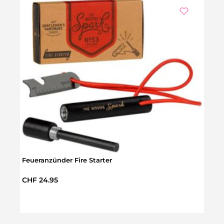
Feueranzünder Fire Starter
Regulärer Preis:
CHF 24.95
Hund
Regul
CHF 