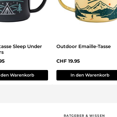
tasse Sleep Under
Outdoor Emaille-Tasse
rs
r Preis:
Regulärer Preis:
95
CHF 19.95
n den Warenkorb
In den Warenkorb
RATGEBER & WISSEN