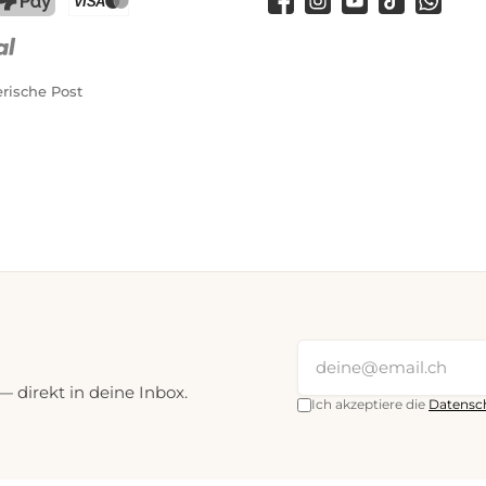
Facebook
Instagram
YouTube
TikTok
WhatsA
PostFinance Pay
Kreditkarte (Visa, Mastercard)
rische Post
direkt in deine Inbox.
Ich akzeptiere die
Datensc