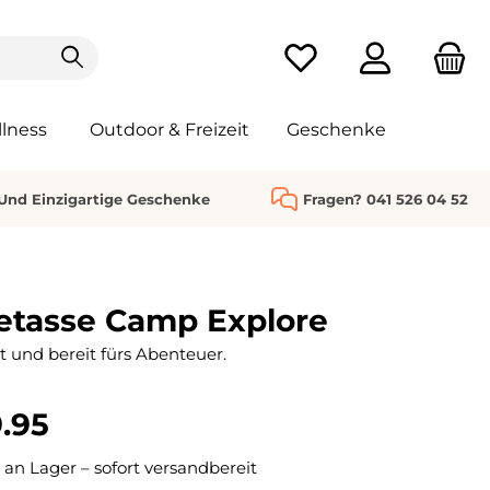
Du hast 0 Produkte au
lness
Outdoor & Freizeit
Geschenke
 Und Einzigartige Geschenke
Fragen? 041 526 04 52
etasse Camp Explore
st und bereit fürs Abenteuer.
.95
 an Lager – sofort versandbereit