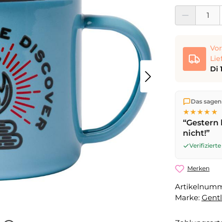
Produkt Anzahl:
Vor
Lie
Di 
Wir versen
Das sagen
die Lieferu
★★★★★
noch am se
“Gestern 
Werktag
mi
nicht!”
Verifizier
Merken
Artikelnum
Marke:
Gent