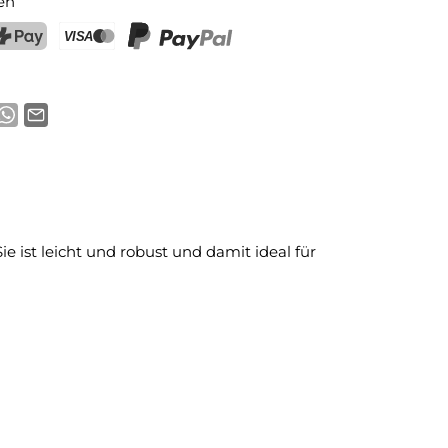
en
ostFinance Pay
Kreditkarte (Visa, Mastercard)
PayPal
ie ist leicht und robust und damit ideal für