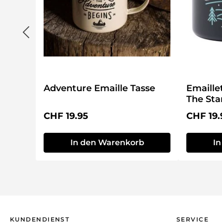
Adventure Emaille Tasse
Emaille
The Sta
Regulärer Preis:
Reguläre
CHF 19.95
CHF 19.
In den Warenkorb
I
KUNDENDIENST
SERVICE