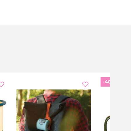
Rabat
-40%