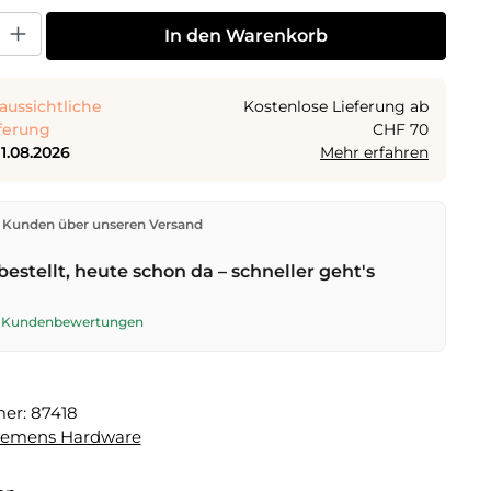
 Gib den gewünschten Wert ein oder benutze die Schaltflächen um die Anza
In den Warenkorb
aussichtliche
Kostenlose Lieferung ab
ferung
CHF 70
11.08.2026
Mehr erfahren
den direkt aus unserem Lager in Kriens. Ab
CHF 70
ist
 Kunden über unseren Versand
ng kostenlos. Bestellungen bis
17 Uhr
(Mo–Fr) werden
lben Tag versendet – Zustellung am
nächsten
bestellt, heute schon da – schneller geht's
t der Schweizerischen Post.
te Kundenbewertungen
mer:
87418
lemens Hardware