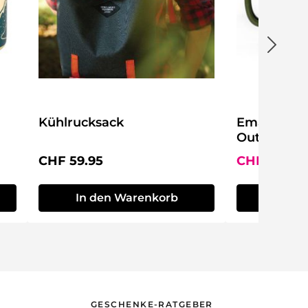
Kühlrucksack
Emaillebec
Outdoors
Regulärer Preis:
Verkaufspre
CHF 59.95
CHF 14.95
In den Warenkorb
In de
GESCHENKE-RATGEBER