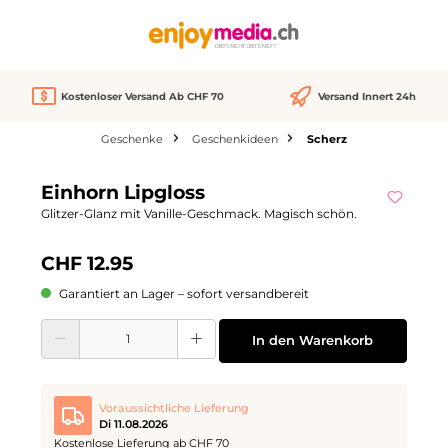
alt springen
Kostenloser Versand Ab CHF 70
Versand Innert 24h
Geschenke
Geschenkideen
Scherz
Bildergalerie überspringen
Einhorn Lipgloss
Glitzer-Glanz mit Vanille-Geschmack. Magisch schön.
CHF 12.95
Garantiert an Lager – sofort versandbereit
Produkt Anzahl: Gib den gewünschten Wert ein oder benutze die Schaltflächen
In den Warenkorb
Voraussichtliche Lieferung
Di 11.08.2026
Kostenlose Lieferung ab CHF 70