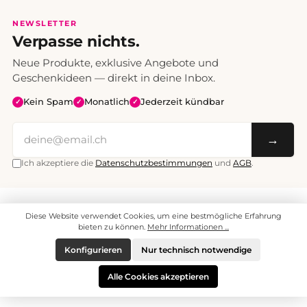
NEWSLETTER
Verpasse nichts.
Neue Produkte, exklusive Angebote und
Geschenkideen — direkt in deine Inbox.
Kein Spam
Monatlich
Jederzeit kündbar
✓
✓
✓
→
Ich akzeptiere die
Datenschutzbestimmungen
und
AGB
.
Alle Preise inklusive Mehrwertsteuer. Versand CHF 6.95, ab CHF 70
Diese Website verwendet Cookies, um eine bestmögliche Erfahrung
versandkostenfrei.
© 2008 - 2026 enjoymedia.ch - Alle Rechte vorbehalten.
bieten zu können.
Mehr Informationen ...
Konfigurieren
Nur technisch notwendige
Alle Cookies akzeptieren