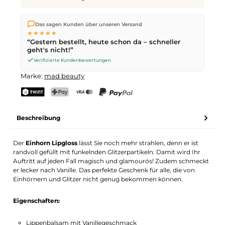
Wir versenden direkt aus unserem Lager in Kriens. Ab
CHF 70
Das sagen Kunden über unseren Versand
ist die Lieferung kostenlos. Bestellungen bis
17 Uhr
(Mo–Fr)
★★★★★
werden noch am selben Tag versendet – Zustellung am
“Gestern bestellt, heute schon da – schneller
nächsten Werktag
mit der Schweizerischen Post.
geht's nicht!”
Verifizierte Kundenbewertungen
Marke:
mad beauty
TWINT
PostFinance Pay
Kreditkarte (Visa, Mastercard)
PayPal
Beschreibung
Der
Einhorn Lipgloss
lässt Sie noch mehr strahlen, denn er ist
randvoll gefüllt mit funkelnden Glitzerpartikeln. Damit wird Ihr
Auftritt auf jeden Fall magisch und glamourös! Zudem schmeckt
er lecker nach Vanille. Das perfekte Geschenk für alle, die von
Einhörnern und Glitzer nicht genug bekommen können.
Eigenschaften:
Lippenbalsam mit Vanillegeschmack