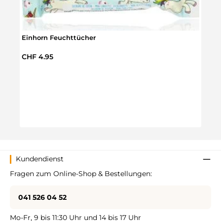
Einhorn Feuchttücher
Regulärer Preis:
CHF 4.95
Einho
Regul
CHF 
Kundendienst
Fragen zum Online-Shop & Bestellungen:
041 526 04 52
Mo-Fr, 9 bis 11:30 Uhr und 14 bis 17 Uhr