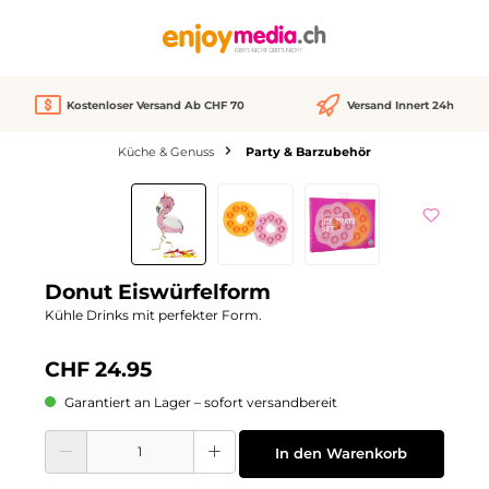
alt springen
Kostenloser Versand Ab CHF 70
Versand Innert 24h
Küche & Genuss
Party & Barzubehör
Bildergalerie überspringen
Donut Eiswürfelform
Kühle Drinks mit perfekter Form.
CHF 24.95
Garantiert an Lager – sofort versandbereit
Produkt Anzahl: Gib den gewünschten Wert ein oder benutze die Schaltflächen
In den Warenkorb