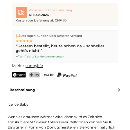
Voraussichtliche Lieferung
Di 11.08.2026
Kostenlose Lieferung ab CHF 70
Wir versenden direkt aus unserem Lager in Kriens. Ab
CHF 70
Das sagen Kunden über unseren Versand
ist die Lieferung kostenlos. Bestellungen bis
17 Uhr
(Mo–Fr)
★★★★★
werden noch am selben Tag versendet – Zustellung am
“Gestern bestellt, heute schon da – schneller
nächsten Werktag
mit der Schweizerischen Post.
geht's nicht!”
Verifizierte Kundenbewertungen
Marke:
sunnylife
TWINT
PostFinance Pay
Kreditkarte (Visa, Mastercard)
PayPal
Beschreibung
Ice ice Baby!
Wenn es draussen wärmer wird, dann wird es Zeit sich
abzukühlen! Mit diesen tollen Eiswürfelformen können Sie 16
Eiswürfel in Form von Donuts herstellen. Sie können natürlich