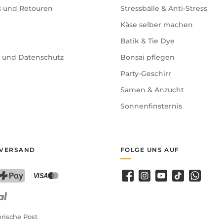
s und Retouren
Stressbälle & Anti-Stress
macht den Reiz aus. Man kann auch in mehreren Etappen gr
Käse selber machen
Batik & Tie Dye
 ist und wie Paläontologen arbeiten – und trainieren dabei 
e und Datenschutz
Bonsai pflegen
Party-Geschirr
Samen & Anzucht
ein stolzes Andenken an die eigene «Ausgrabung».
Sonnenfinsternis
en in Italien entwickelt und gefertigt.
 VERSAND
FOLGE UNS AUF
du Kindern ein spannendes Forscher-Abenteuer, das Geduld
Facebook
Instagram
YouTube
TikTok
WhatsA
PostFinance Pay
Kreditkarte (Visa, Mastercard)
rische Post