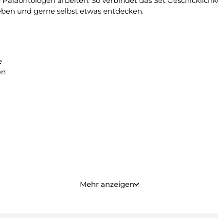
e Paläontologen arbeiten. So verbindet das Set Geschicklich
lieben und gerne selbst etwas entdecken.
e
en
ammenbauen, Grabungswerkzeug, illustrierter Poster/Anleit
Mehr anzeigen