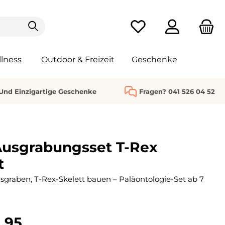
Du hast 0 Produkte au
lness
Outdoor & Freizeit
Geschenke
 Und Einzigartige Geschenke
Fragen? 041 526 04 52
Ausgrabungsset T-Rex
t
sgraben, T-Rex-Skelett bauen – Paläontologie-Set ab 7
.95