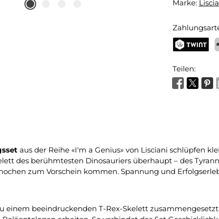
Marke:
Liscia
Zahlungsart
TWINT
P
Teilen:
gsset
aus der Reihe «I'm a Genius» von Lisciani schlüpfen kle
kelett des berühmtesten Dinosauriers überhaupt – des Tyra
le Knochen zum Vorschein kommen. Spannung und Erfolgserleb
zu einem beeindruckenden T-Rex-Skelett zusammengesetzt. De