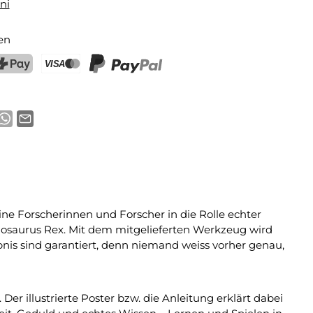
ni
en
ostFinance Pay
Kreditkarte (Visa, Mastercard)
PayPal
ine Forscherinnen und Forscher in die Rolle echter
nnosaurus Rex. Mit dem mitgelieferten Werkzeug wird
nis sind garantiert, denn niemand weiss vorher genau,
r illustrierte Poster bzw. die Anleitung erklärt dabei