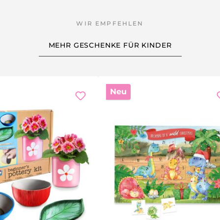
MEHR GESCHENKE FÜR KINDER
lage (z.B. ein altes Tablett oder Zeitungspapier, da beim
nochen. Anschliessend werden die freigelegten Teile mit de
en und bindet den Staub. Am besten arbeitet man in Ruhe 
Neu
 hält den Tisch sauber.
r sich leichter bearbeiten.
lle Knochen heil.
 Kinderzimmer.