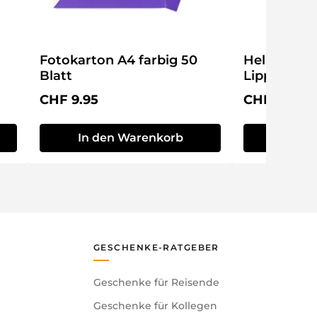
n illustrierter Poster mit Anleitung. Das Set kommt
 das zusammengebaute Skelett kann trocken
lungsstück.
Fotokarton A4 farbig 50
Hello Kitty
Blatt
Lippenbals
Regulärer Preis:
Regulärer P
CHF 9.95
CHF 19.95
In den Warenkorb
In de
-Rex zusammengesetzt werden.
GESCHENKE-RATGEBER
Geschenke für Reisende
Geschenke für Kollegen