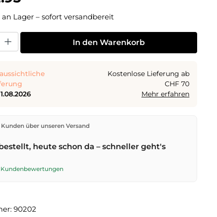
 an Lager – sofort versandbereit
 Gib den gewünschten Wert ein oder benutze die Schaltflächen um die Anza
In den Warenkorb
aussichtliche
Kostenlose Lieferung ab
ferung
CHF 70
11.08.2026
Mehr erfahren
den direkt aus unserem Lager in Kriens. Ab
CHF 70
ist
 Kunden über unseren Versand
ng kostenlos. Bestellungen bis
17 Uhr
(Mo–Fr) werden
lben Tag versendet – Zustellung am
nächsten
bestellt, heute schon da – schneller geht's
t der Schweizerischen Post.
te Kundenbewertungen
mer:
90202