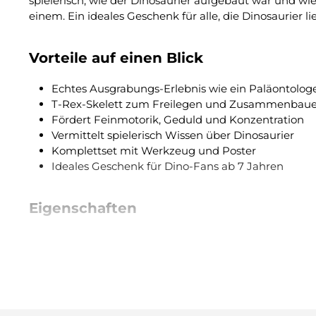
spielerisch, wie der Dinosaurier aufgebaut war und wi
einem. Ein ideales Geschenk für alle, die Dinosaurier 
Vorteile auf einen Blick
Echtes Ausgrabungs-Erlebnis wie ein Paläontolog
T-Rex-Skelett zum Freilegen und Zusammenbau
Fördert Feinmotorik, Geduld und Konzentration
Vermittelt spielerisch Wissen über Dinosaurier
Komplettset mit Werkzeug und Poster
Ideales Geschenk für Dino-Fans ab 7 Jahren
Eigenschaften
Reihe: I'm a Genius (Lisciani)
Inhalt: Ausgrabungsblock, T-Rex-Skelett zum Zus
Thema: Paläontologie / Dinosaurier
Empfohlen ab 7 Jahren
Nicht geeignet für Kinder unter 3 Jahren