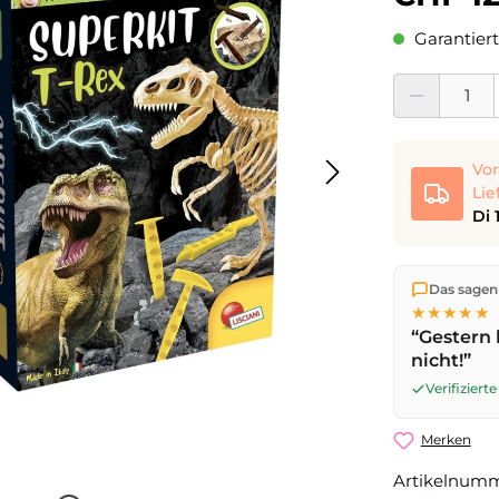
Garantiert
Produkt Anzahl:
Vor
Lie
Di 
Wir versen
Das sagen
die Lieferu
★★★★★
noch am se
“Gestern 
Werktag
mi
nicht!”
Verifizier
Merken
Artikelnum