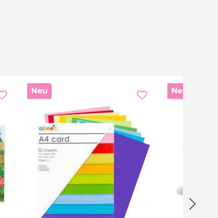
 Graben Staub entsteht). Mit dem Hämmerchen und dem
m Bürstchen gereinigt und nach Anleitung zum Skelett
und mit etwas Zeit – so macht das Ausgraben am
Neu
Neu