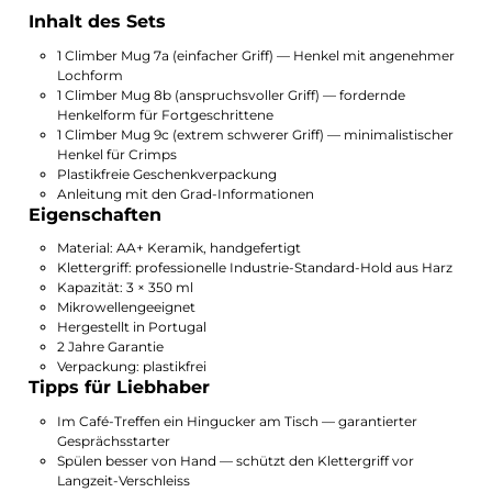
Inhalt des Sets
1 Climber Mug 7a (einfacher Griff) — Henkel mit angenehmer
Lochform
1 Climber Mug 8b (anspruchsvoller Griff) — fordernde
Henkelform für Fortgeschrittene
1 Climber Mug 9c (extrem schwerer Griff) — minimalistischer
Henkel für Crimps
Plastikfreie Geschenkverpackung
Anleitung mit den Grad-Informationen
Eigenschaften
Material: AA+ Keramik, handgefertigt
Klettergriff: professionelle Industrie-Standard-Hold aus Harz
Kapazität: 3 × 350 ml
Mikrowellengeeignet
Hergestellt in Portugal
2 Jahre Garantie
Verpackung: plastikfrei
Tipps für Liebhaber
Im Café-Treffen ein Hingucker am Tisch — garantierter
Gesprächsstarter
Spülen besser von Hand — schützt den Klettergriff vor
Langzeit-Verschleiss