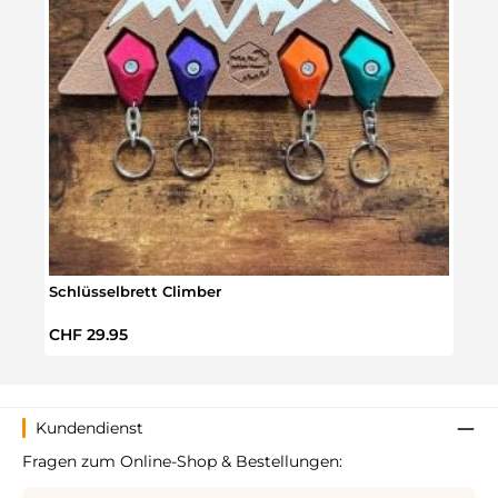
Schlüsselbrett Climber
Bould
Regulärer Preis:
Regul
CHF 29.95
CHF 
Kundendienst
Fragen zum Online-Shop & Bestellungen: