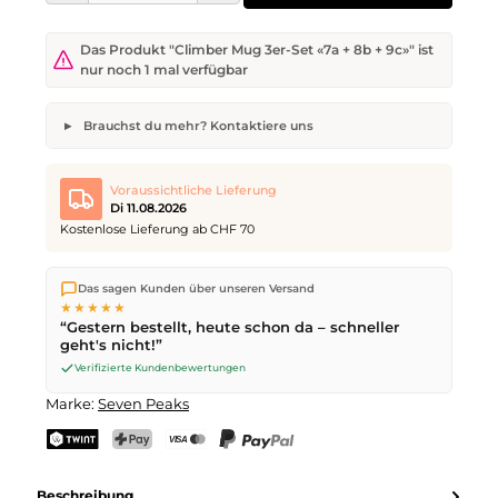
Das Produkt "Climber Mug 3er-Set «7a + 8b + 9c»" ist
nur noch 1 mal verfügbar
Brauchst du mehr? Kontaktiere uns
Climber Mug 3er-Set «7a + 8b + 9c»
Gewünschte Anzahl
Wunsch-Lieferdatum
Voraussichtliche Lieferung
Di 11.08.2026
Kostenlose Lieferung ab CHF 70
Wir versenden direkt aus unserem Lager in Kriens. Ab
CHF 70
Dein Name
E-Mail-Adresse
Das sagen Kunden über unseren Versand
ist die Lieferung kostenlos. Bestellungen bis
17 Uhr
(Mo–Fr)
★★★★★
werden noch am selben Tag versendet – Zustellung am
“Gestern bestellt, heute schon da – schneller
nächsten Werktag
mit der Schweizerischen Post.
geht's nicht!”
Verifizierte Kundenbewertungen
Anfrage senden
Marke:
Seven Peaks
TWINT
PostFinance Pay
Kreditkarte (Visa, Mastercard)
PayPal
Beschreibung