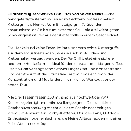
Climber Mug 3er-Set «7a + 8b + 9c» von Seven Peaks
— drei
handgefertigte Keramik-Tassen mit echtem, professionellem
Klettergriff als Henkel. Vom Einsteigergriff 7a über den
anspruchsvollen 8b bis zum extremen 9c — die drei wichtigsten
Schwierigkeitsstufen aus der Kletterhalle in einem Geschenkset.
Die Henkel sind keine Deko-Imitate, sondern echte Klettergriffe
aus dem Industriestandard, wie sie auch in Boulder- und
Kletterhallen verbaut werden. Der 7a-Griff bietet eine sichere,
bequeme Henkelform — ideal für den entspannten Morgenkaffee.
Der 8b-Griff verlangt schon etwas Fingerkraft und Konzentration.
Und der 9c-Griff ist der ultimative Test: minimaler Crimp, der
Konzentration und Mut fordert — ein kleines Workout vor der
ersten Tour.
Alle drei Tassen fassen 350 ml, sind aus hochwertiger AA+
Keramik gefertigt und mikrowellengeeignet. Die plastikfreie
Geschenkverpackung macht aus dem Set ein nachhaltiges
Premium-Präsent für Hobby-Kletterer, Boulder-Fans, Outdoor-
Enthusiasten oder einfach alle, die kleine Alltagsfreuden mit einer
Prise Abenteuer mögen.