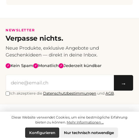
NEWSLETTER
Verpasse nichts.
Neue Produkte, exklusive Angebote und
Geschenkideen — direkt in deine Inbox.
Kein Spam
Monatlich
Jederzeit kündbar
✓
✓
✓
→
Ich akzeptiere die
Datenschutzbestimmungen
und
AGB
.
Alle Preise inklusive Mehrwertsteuer. Versand CHF 6.95, ab CHF 70
Diese Website verwendet Cookies, um eine bestmögliche Erfahrung
versandkostenfrei.
© 2008 - 2026 enjoymedia.ch - Alle Rechte vorbehalten.
bieten zu können.
Mehr Informationen ...
Konfigurieren
Nur technisch notwendige