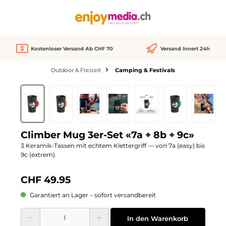
alt springen
Kostenloser Versand Ab CHF 70
Versand Innert 24h
Outdoor & Freizeit
Camping & Festivals
Bildergalerie überspringen
Climber Mug 3er-Set «7a + 8b + 9c»
3 Keramik-Tassen mit echtem Klettergriff — von 7a (easy) bis
9c (extrem).
CHF 49.95
Garantiert an Lager – sofort versandbereit
Produkt Anzahl: Gib den gewünschten Wert ein oder benutze die Schaltflächen
In den Warenkorb