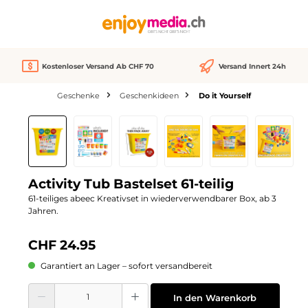
alt springen
Kostenloser Versand Ab CHF 70
Versand Innert 24h
Geschenke
Geschenkideen
Do it Yourself
Bildergalerie überspringen
Neu
Activity Tub Bastelset 61-teilig
61-teiliges abeec Kreativset in wiederverwendbarer Box, ab 3
Jahren.
CHF 24.95
Garantiert an Lager – sofort versandbereit
Produkt Anzahl: Gib den gewünschten Wert ein oder benutze die Schaltflächen
In den Warenkorb