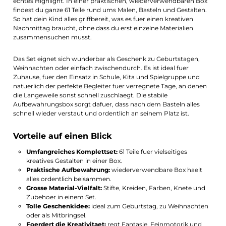
echtes Highlight. In einer praktischen, wiederverwendbaren Box
findest du ganze 61 Teile rund ums Malen, Basteln und Gestalten.
So hat dein Kind alles griffbereit, was es fuer einen kreativen
Nachmittag braucht, ohne dass du erst einzelne Materialien
zusammensuchen musst.
Das Set eignet sich wunderbar als Geschenk zu Geburtstagen,
Weihnachten oder einfach zwischendurch. Es ist ideal fuer
Zuhause, fuer den Einsatz in Schule, Kita und Spielgruppe und
natuerlich der perfekte Begleiter fuer verregnete Tage, an denen
die Langeweile sonst schnell zuschlaegt. Die stabile
Aufbewahrungsbox sorgt dafuer, dass nach dem Basteln alles
schnell wieder verstaut und ordentlich an seinem Platz ist.
Vorteile auf einen Blick
Umfangreiches Komplettset:
61 Teile fuer vielseitiges
kreatives Gestalten in einer Box.
Praktische Aufbewahrung:
wiederverwendbare Box haelt
alles ordentlich beisammen.
Grosse Material-Vielfalt:
Stifte, Kreiden, Farben, Knete und
Zubehoer in einem Set.
Tolle Geschenkidee:
ideal zum Geburtstag, zu Weihnachten
oder als Mitbringsel.
Foerdert die Kreativitaet:
regt Fantasie, Feinmotorik und