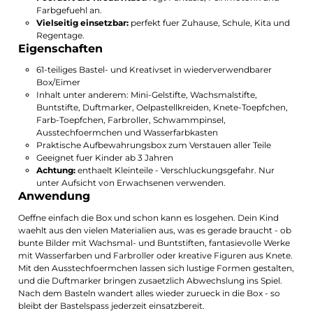
Farbgefuehl an.
Vielseitig einsetzbar:
perfekt fuer Zuhause, Schule, Kita und
Regentage.
Eigenschaften
61-teiliges Bastel- und Kreativset in wiederverwendbarer
Box/Eimer
Inhalt unter anderem: Mini-Gelstifte, Wachsmalstifte,
Buntstifte, Duftmarker, Oelpastellkreiden, Knete-Toepfchen,
Farb-Toepfchen, Farbroller, Schwammpinsel,
Ausstechfoermchen und Wasserfarbkasten
Praktische Aufbewahrungsbox zum Verstauen aller Teile
Geeignet fuer Kinder ab 3 Jahren
Achtung:
enthaelt Kleinteile - Verschluckungsgefahr. Nur
unter Aufsicht von Erwachsenen verwenden.
Anwendung
Oeffne einfach die Box und schon kann es losgehen. Dein Kind
waehlt aus den vielen Materialien aus, was es gerade braucht - ob
bunte Bilder mit Wachsmal- und Buntstiften, fantasievolle Werke
mit Wasserfarben und Farbroller oder kreative Figuren aus Knete.
Mit den Ausstechfoermchen lassen sich lustige Formen gestalten,
und die Duftmarker bringen zusaetzlich Abwechslung ins Spiel.
Nach dem Basteln wandert alles wieder zurueck in die Box - so
bleibt der Bastelspass jederzeit einsatzbereit.