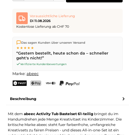
Voraussichtliche Lieferung
Di 11.08.2026
Kostenlose Lieferung ab CHF 70
Wir versenden direkt aus unserem Lager in Kriens. Ab
CHF 70
Das sagen Kunden über unseren Versand
ist die Lieferung kostenlos. Bestellungen bis
17 Uhr
(Mo–Fr)
★★★★★
werden noch am selben Tag versendet – Zustellung am
“Gestern bestellt, heute schon da – schneller
nächsten Werktag
mit der Schweizerischen Post.
geht's nicht!”
Verifizierte Kundenbewertungen
Marke:
abeec
TWINT
PostFinance Pay
Kreditkarte (Visa, Mastercard)
PayPal
Beschreibung
Mit dem
abeec Activity Tub Bastelset 61-teilig
bringst du im
Handumdrehen jede Menge Kreativitaet ins Kinderzimmer. Die
britische Marke abeec steht fuer farbenfrohe, umfangreiche
Kreativsets zu fairen Preisen - und dieses All-in-one-Set ist ein