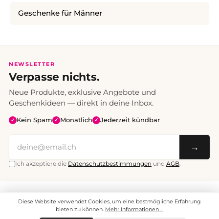
Geschenke für Männer
NEWSLETTER
Verpasse nichts.
Neue Produkte, exklusive Angebote und
Geschenkideen — direkt in deine Inbox.
Kein Spam
Monatlich
Jederzeit kündbar
✓
✓
✓
→
Ich akzeptiere die
Datenschutzbestimmungen
und
AGB
.
Alle Preise inklusive Mehrwertsteuer. Versand CHF 6.95, ab CHF 70
Diese Website verwendet Cookies, um eine bestmögliche Erfahrung
versandkostenfrei.
© 2008 - 2026 enjoymedia.ch - Alle Rechte vorbehalten.
bieten zu können.
Mehr Informationen ...