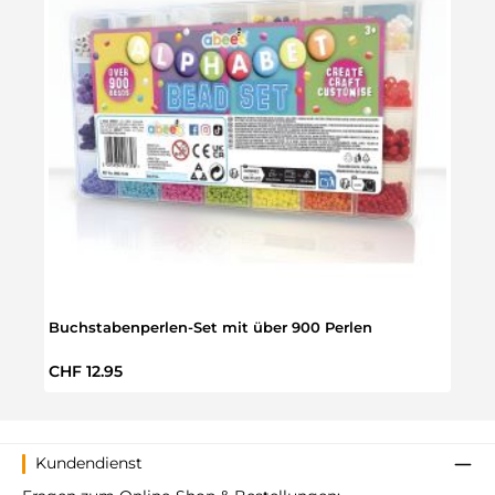
Buchstabenperlen-Set mit über 900 Perlen
DIY S
Regulärer Preis:
Regul
CHF 12.95
CHF 
Kundendienst